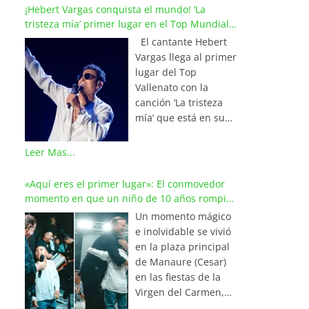
¡Hebert Vargas conquista el mundo! ‘La
tristeza mía’ primer lugar en el Top Mundial
del Vallenato
El cantante Hebert
Vargas llega al primer
lugar del Top
Vallenato con la
canción ‘La tristeza
mía’ que está en su
reciente álbum
‘Bohemio’
Leer Mas...
conquistando la cima
de los listados
«Aquí eres el primer lugar»: El conmovedor
musicales en
momento en que un niño de 10 años rompió
Colombia y países de
en llanto al cantar con Iván Villazón
Un momento mágico
América y Europa.
e inolvidable se vivió
Esta emotiva
en la plaza principal
composición del
de Manaure (Cesar)
maestro Wilfran
en las fiestas de la
Castillo se posicionó
Virgen del Carmen,
en el primer lugar de
cuando el pequeño