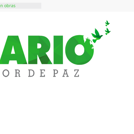
en obras
 inversiones en
educación
a abre espacio de
perar tensiones en
iene de imponer
ramiento contra el
 $50 millones en
s en el barrio
lledupar
rende Fest movió
ones en ventas y
1.000 visitantes