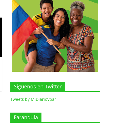
Síguenos en Twitter
Tweets by MiDiarioVpar
Farándula