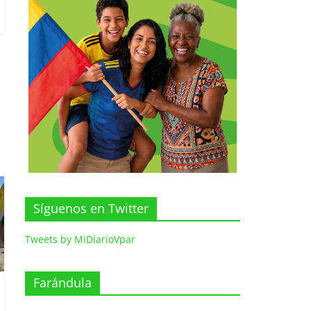
Síguenos en Twitter
Tweets by MiDiarioVpar
Farándula