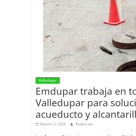
Valledupar
Emdupar trabaja en to
Valledupar para soluc
acueducto y alcantaril
febrero 2, 2026
Redacción