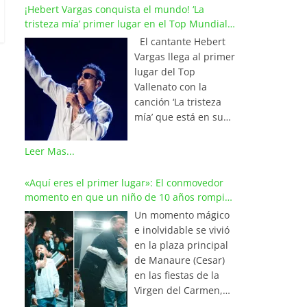
¡Hebert Vargas conquista el mundo! ‘La
tristeza mía’ primer lugar en el Top Mundial
del Vallenato
El cantante Hebert
Vargas llega al primer
lugar del Top
Vallenato con la
canción ‘La tristeza
mía’ que está en su
reciente álbum
‘Bohemio’
Leer Mas...
conquistando la cima
de los listados
«Aquí eres el primer lugar»: El conmovedor
musicales en
momento en que un niño de 10 años rompió
Colombia y países de
en llanto al cantar con Iván Villazón
Un momento mágico
América y Europa.
e inolvidable se vivió
Esta emotiva
en la plaza principal
composición del
de Manaure (Cesar)
maestro Wilfran
en las fiestas de la
Castillo se posicionó
Virgen del Carmen,
en el primer lugar de
cuando el pequeño