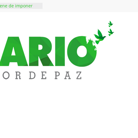
iene de imponer
ramiento contra el
 ‘Tigre’: Abelardo De
bió la banda
edupar se une a
entificar niveles de
tales pesados en
l municipio
ntos está lista
tinerante
a abre espacio de
perar tensiones en