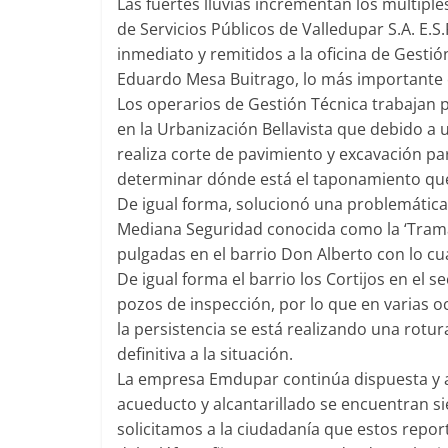
Las fuertes lluvias incrementan los múltipl
de Servicios Públicos de Valledupar S.A. E.S
inmediato y remitidos a la oficina de Gesti
Eduardo Mesa Buitrago, lo más importante es
Los operarios de Gestión Técnica trabajan p
en la Urbanización Bellavista que debido a
realiza corte de pavimiento y excavación pa
determinar dónde está el taponamiento que 
De igual forma, solucionó una problemática d
Mediana Seguridad conocida como la ‘Tramac
pulgadas en el barrio Don Alberto con lo cu
De igual forma el barrio los Cortijos en el
pozos de inspección, por lo que en varias 
la persistencia se está realizando una rotur
definitiva a la situación.
La empresa Emdupar continúa dispuesta y ate
acueducto y alcantarillado se encuentran si
solicitamos a la ciudadanía que estos reporte