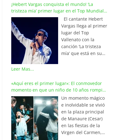
¡Hebert Vargas conquista el mundo! ‘La
tristeza mía’ primer lugar en el Top Mundial
del Vallenato
El cantante Hebert
Vargas llega al primer
lugar del Top
Vallenato con la
canción ‘La tristeza
mía’ que está en su
reciente álbum
‘Bohemio’
Leer Mas...
conquistando la cima
de los listados
«Aquí eres el primer lugar»: El conmovedor
musicales en
momento en que un niño de 10 años rompió
Colombia y países de
en llanto al cantar con Iván Villazón
Un momento mágico
América y Europa.
e inolvidable se vivió
Esta emotiva
en la plaza principal
composición del
de Manaure (Cesar)
maestro Wilfran
en las fiestas de la
Castillo se posicionó
Virgen del Carmen,
en el primer lugar de
cuando el pequeño