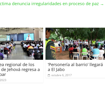
íctima denuncia irregularidades en proceso de paz
→
a regional de los
‘Personería al barrio’ llegará
s de Jehová regresa a
a El Jabo
par
octubre 6, 2017
 2023