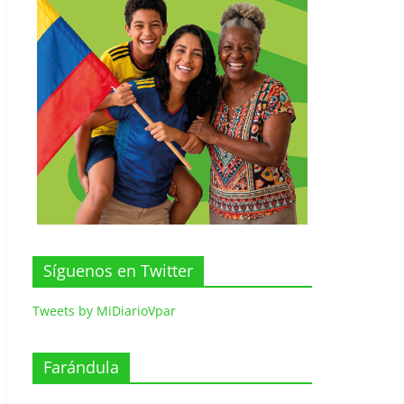
Síguenos en Twitter
Tweets by MiDiarioVpar
Farándula