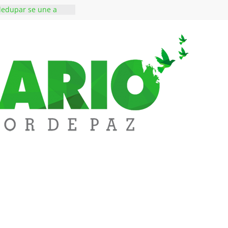
lledupar se une a
dentificar niveles de
etales pesados en
del municipio
ones a subestación
San Roque deja un
 muerto
sos de alto perfil a
áxima seguridad La
alledupar
Messi, padre y
de Lionel Messi, a
l ‘Tigre’: Abelardo De
cibió la banda