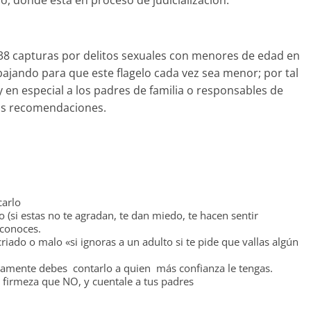
no, donde está en proceso de judicialización.
o 38 capturas por delitos sexuales con menores de edad en
ajando para que este flagelo cada vez sea menor; por tal
y en especial a los padres de familia o responsables de
as recomendaciones.
carlo
 (si estas no te agradan, te dan miedo, te hacen sentir
 conoces.
ado o malo «si ignoras a un adulto si te pide que vallas algún
tamente debes contarlo a quien más confianza le tengas.
on firmeza que NO, y cuentale a tus padres