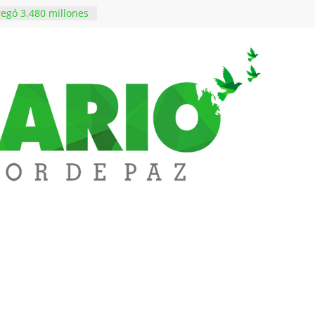
egó 3.480 millones
vivienda a 68
edupar
edupar se une a
entificar niveles de
tales pesados en
l municipio
ntos está lista
tinerante
a abre espacio de
perar tensiones en
iene de imponer
ramiento contra el