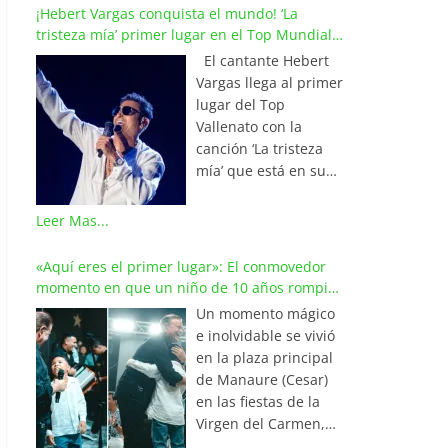
¡Hebert Vargas conquista el mundo! ‘La
tristeza mía’ primer lugar en el Top Mundial
del Vallenato
El cantante Hebert
Vargas llega al primer
lugar del Top
Vallenato con la
canción ‘La tristeza
mía’ que está en su
reciente álbum
‘Bohemio’
Leer Mas...
conquistando la cima
de los listados
«Aquí eres el primer lugar»: El conmovedor
musicales en
momento en que un niño de 10 años rompió
Colombia y países de
en llanto al cantar con Iván Villazón
Un momento mágico
América y Europa.
e inolvidable se vivió
Esta emotiva
en la plaza principal
composición del
de Manaure (Cesar)
maestro Wilfran
en las fiestas de la
Castillo se posicionó
Virgen del Carmen,
en el primer lugar de
cuando el pequeño