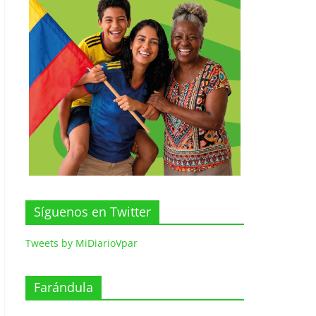
Síguenos en Twitter
Tweets by MiDiarioVpar
Farándula