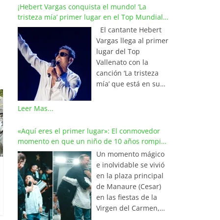
¡Hebert Vargas conquista el mundo! ‘La
tristeza mía’ primer lugar en el Top Mundial
del Vallenato
El cantante Hebert
Vargas llega al primer
lugar del Top
Vallenato con la
canción ‘La tristeza
mía’ que está en su
reciente álbum
‘Bohemio’
Leer Mas...
conquistando la cima
de los listados
«Aquí eres el primer lugar»: El conmovedor
musicales en
momento en que un niño de 10 años rompió
Colombia y países de
en llanto al cantar con Iván Villazón
Un momento mágico
América y Europa.
e inolvidable se vivió
Esta emotiva
en la plaza principal
composición del
de Manaure (Cesar)
maestro Wilfran
en las fiestas de la
Castillo se posicionó
Virgen del Carmen,
en el primer lugar de
cuando el pequeño