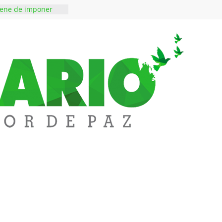
iene de imponer
ramiento contra el
 ‘Tigre’: Abelardo De
bió la banda
edupar se une a
entificar niveles de
tales pesados en
l municipio
ntos está lista
tinerante
a abre espacio de
perar tensiones en