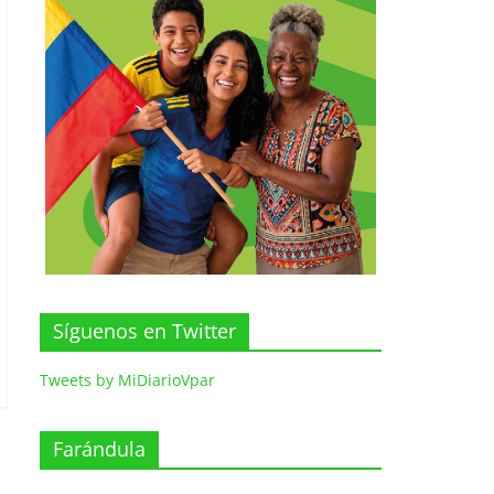
Síguenos en Twitter
Tweets by MiDiarioVpar
Farándula