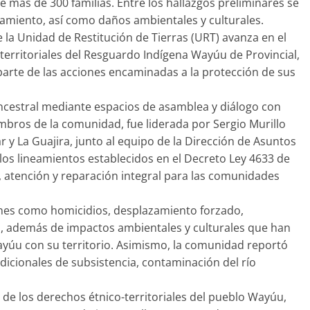
e más de 300 familias. Entre los hallazgos preliminares se
namiento, así como daños ambientales y culturales.
de la Unidad de Restitución de Tierras (URT) avanza en el
territoriales del Resguardo Indígena Wayúu de Provincial,
arte de las acciones encaminadas a la protección de sus
 ancestral mediante espacios de asamblea y diálogo con
mbros de la comunidad, fue liderada por Sergio Murillo
sar y La Guajira, junto al equipo de la Dirección de Asuntos
 los lineamientos establecidos en el Decreto Ley 4633 de
 atención y reparación integral para las comunidades
iones como homicidios, desplazamiento forzado,
ad, además de impactos ambientales y culturales que han
Wayúu con su territorio. Asimismo, la comunidad reportó
dicionales de subsistencia, contaminación del río
de los derechos étnico-territoriales del pueblo Wayúu,