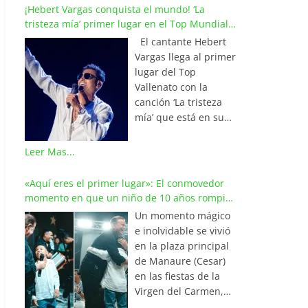
¡Hebert Vargas conquista el mundo! ‘La
tristeza mía’ primer lugar en el Top Mundial
del Vallenato
El cantante Hebert
Vargas llega al primer
lugar del Top
Vallenato con la
canción ‘La tristeza
mía’ que está en su
reciente álbum
‘Bohemio’
Leer Mas...
conquistando la cima
de los listados
«Aquí eres el primer lugar»: El conmovedor
musicales en
momento en que un niño de 10 años rompió
Colombia y países de
en llanto al cantar con Iván Villazón
Un momento mágico
América y Europa.
e inolvidable se vivió
Esta emotiva
en la plaza principal
composición del
de Manaure (Cesar)
maestro Wilfran
en las fiestas de la
Castillo se posicionó
Virgen del Carmen,
en el primer lugar de
cuando el pequeño