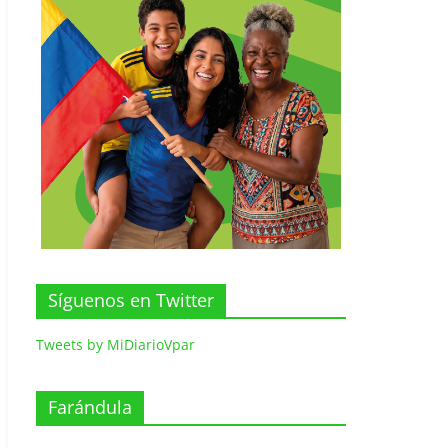
Síguenos en Twitter
Tweets by MiDiarioVpar
Farándula