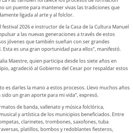
de La Paz también fortalece los procesos de formación
como un puente para mantener vivas las tradiciones que
mente ligada al arte y al folclor.
festival 2026 e instructor de la Casa de la Cultura Manuel
mpulsar a las nuevas generaciones a través de estos
esos jóvenes que también sueñan con ser grandes
 Esta es una gran oportunidad para ellos”, manifestó.
talia Maestre, quien participa desde los siete años en
cipio, agradeció al Gobierno del Cesar por respaldar estos
to es darles la mano a estos procesos. Llevo muchos años
 sido un gran aporte para mi vida”, expresó.
matos de banda, vallenato y música folclórica,
musical y artística de los municipios beneficiados. Entre
ompetas, clarinetes, trombones, saxofones, tuba
aversas, platillos, bombos y redoblantes fiesteros,