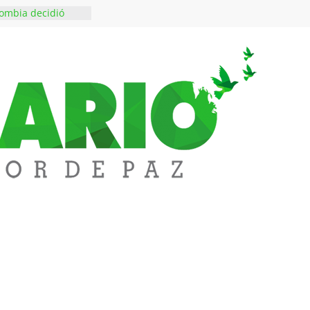
ombia decidió
es escriben sus
ndo a SAYCO
$50 millones en
 en el barrio
ledupar
ende Fest movió
nes en ventas y
.000 visitantes
n obras
inversiones en
educación
rozco fortalece su
rno con nuevos
ara Educación y