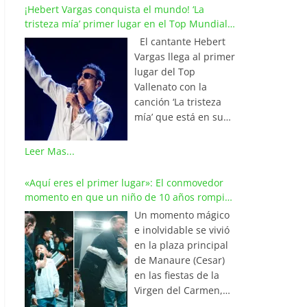
¡Hebert Vargas conquista el mundo! ‘La
tristeza mía’ primer lugar en el Top Mundial
del Vallenato
El cantante Hebert
Vargas llega al primer
lugar del Top
Vallenato con la
canción ‘La tristeza
mía’ que está en su
reciente álbum
‘Bohemio’
Leer Mas...
conquistando la cima
de los listados
«Aquí eres el primer lugar»: El conmovedor
musicales en
momento en que un niño de 10 años rompió
Colombia y países de
en llanto al cantar con Iván Villazón
Un momento mágico
América y Europa.
e inolvidable se vivió
Esta emotiva
en la plaza principal
composición del
de Manaure (Cesar)
maestro Wilfran
en las fiestas de la
Castillo se posicionó
Virgen del Carmen,
en el primer lugar de
cuando el pequeño