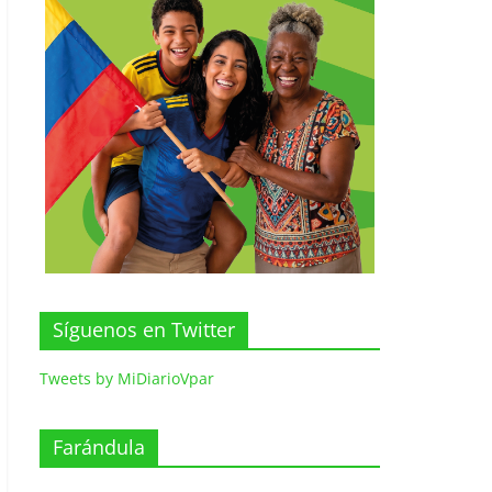
Síguenos en Twitter
Tweets by MiDiarioVpar
Farándula