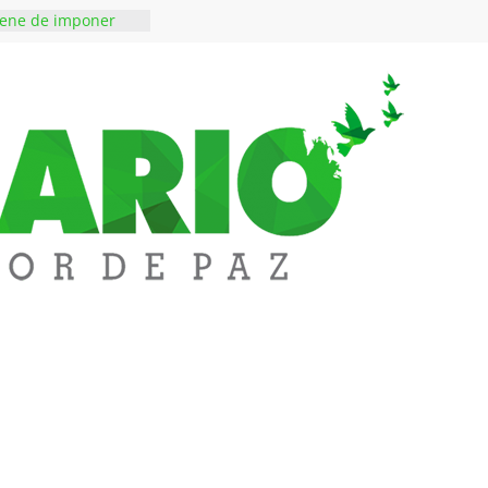
iene de imponer
ramiento contra el
 ‘Tigre’: Abelardo De
bió la banda
edupar se une a
entificar niveles de
tales pesados en
l municipio
ntos está lista
tinerante
a abre espacio de
perar tensiones en