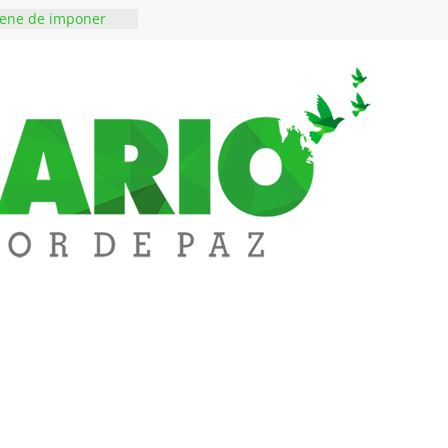
iene de imponer
ramiento contra el
 ‘Tigre’: Abelardo De
bió la banda
edupar se une a
entificar niveles de
tales pesados en
l municipio
ntos está lista
tinerante
a abre espacio de
perar tensiones en