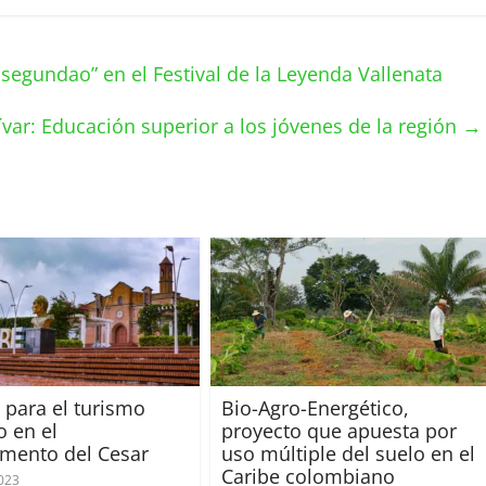
egundao” en el Festival de la Leyenda Vallenata
ívar: Educación superior a los jóvenes de la región
→
 para el turismo
Bio-Agro-Energético,
o en el
proyecto que apuesta por
mento del Cesar
uso múltiple del suelo en el
Caribe colombiano
2023