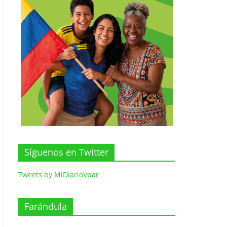
Síguenos en Twitter
Tweets by MiDiarioVpar
Farándula