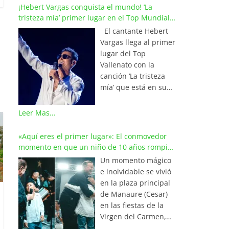
¡Hebert Vargas conquista el mundo! ‘La
tristeza mía’ primer lugar en el Top Mundial
del Vallenato
El cantante Hebert
Vargas llega al primer
lugar del Top
Vallenato con la
canción ‘La tristeza
mía’ que está en su
reciente álbum
‘Bohemio’
Leer Mas...
conquistando la cima
de los listados
«Aquí eres el primer lugar»: El conmovedor
musicales en
momento en que un niño de 10 años rompió
Colombia y países de
en llanto al cantar con Iván Villazón
Un momento mágico
América y Europa.
e inolvidable se vivió
Esta emotiva
en la plaza principal
composición del
de Manaure (Cesar)
maestro Wilfran
en las fiestas de la
Castillo se posicionó
Virgen del Carmen,
en el primer lugar de
cuando el pequeño