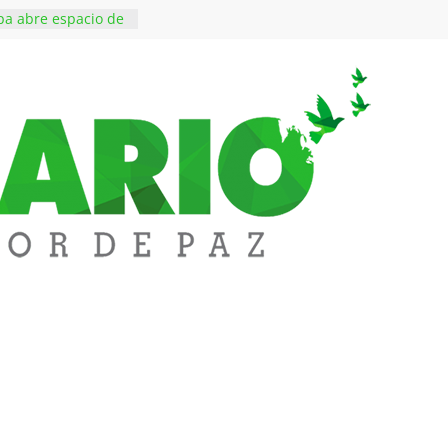
a abre espacio de
perar tensiones en
essi, padre y
 Lionel Messi, a
 ‘Tigre’: Abelardo De
bió la banda
edupar se une a
entificar niveles de
tales pesados en
l municipio
ntos está lista
tinerante