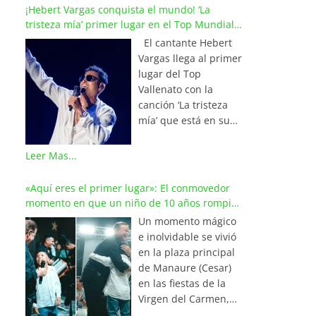
¡Hebert Vargas conquista el mundo! ‘La
tristeza mía’ primer lugar en el Top Mundial
del Vallenato
El cantante Hebert
Vargas llega al primer
lugar del Top
Vallenato con la
canción ‘La tristeza
mía’ que está en su
reciente álbum
‘Bohemio’
Leer Mas...
conquistando la cima
de los listados
«Aquí eres el primer lugar»: El conmovedor
musicales en
momento en que un niño de 10 años rompió
Colombia y países de
en llanto al cantar con Iván Villazón
Un momento mágico
América y Europa.
e inolvidable se vivió
Esta emotiva
en la plaza principal
composición del
de Manaure (Cesar)
maestro Wilfran
en las fiestas de la
Castillo se posicionó
Virgen del Carmen,
en el primer lugar de
cuando el pequeño