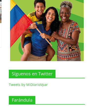
Síguenos en Twitter
Tweets by MiDiarioVpar
Farándula