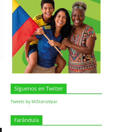
Síguenos en Twitter
Tweets by MiDiarioVpar
Farándula