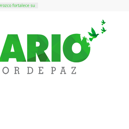
rozco fortalece su
rno con nuevos
ara Educación y
ene de imponer
ramiento contra el
$50 millones en
 en el barrio
ledupar
ende Fest movió
nes en ventas y
.000 visitantes
n obras
inversiones en
educación