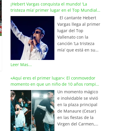
¡Hebert Vargas conquista el mundo! ‘La
tristeza mía’ primer lugar en el Top Mundial
del Vallenato
El cantante Hebert
Vargas llega al primer
lugar del Top
Vallenato con la
canción ‘La tristeza
mía’ que está en su
reciente álbum
‘Bohemio’
Leer Mas...
conquistando la cima
de los listados
«Aquí eres el primer lugar»: El conmovedor
musicales en
momento en que un niño de 10 años rompió
Colombia y países de
en llanto al cantar con Iván Villazón
Un momento mágico
América y Europa.
e inolvidable se vivió
Esta emotiva
en la plaza principal
composición del
de Manaure (Cesar)
maestro Wilfran
en las fiestas de la
Castillo se posicionó
Virgen del Carmen,
en el primer lugar de
cuando el pequeño