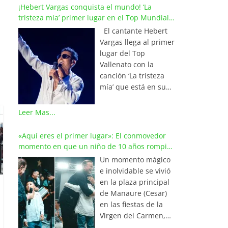
¡Hebert Vargas conquista el mundo! ‘La
tristeza mía’ primer lugar en el Top Mundial
del Vallenato
El cantante Hebert
Vargas llega al primer
lugar del Top
Vallenato con la
canción ‘La tristeza
mía’ que está en su
reciente álbum
‘Bohemio’
Leer Mas...
conquistando la cima
de los listados
«Aquí eres el primer lugar»: El conmovedor
musicales en
momento en que un niño de 10 años rompió
Colombia y países de
en llanto al cantar con Iván Villazón
Un momento mágico
América y Europa.
e inolvidable se vivió
Esta emotiva
en la plaza principal
composición del
de Manaure (Cesar)
maestro Wilfran
en las fiestas de la
Castillo se posicionó
Virgen del Carmen,
en el primer lugar de
cuando el pequeño