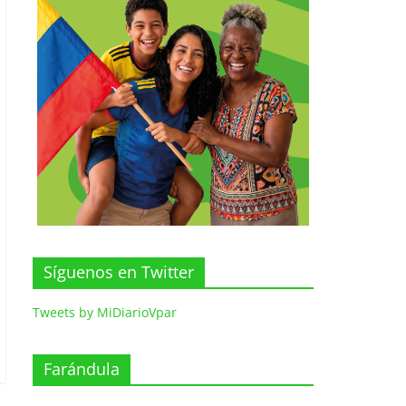
Síguenos en Twitter
Tweets by MiDiarioVpar
Farándula