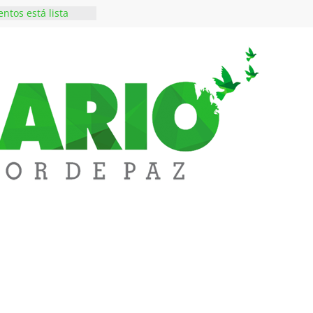
ntos está lista
tinerante
os de alto perfil a
xima seguridad La
lledupar
essi, padre y
 Lionel Messi, a
 ‘Tigre’: Abelardo De
bió la banda
edupar se une a
entificar niveles de
tales pesados en
l municipio