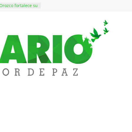
Orozco fortalece su
rno con nuevos
para Educación y
iene de imponer
ramiento contra el
 $50 millones en
s en el barrio
lledupar
rende Fest movió
ones en ventas y
1.000 visitantes
en obras
 inversiones en
educación