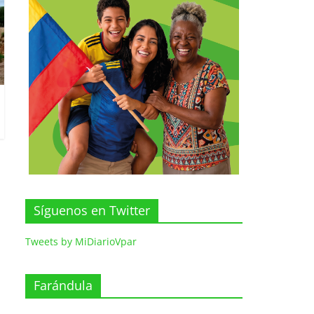
Síguenos en Twitter
Tweets by MiDiarioVpar
Farándula