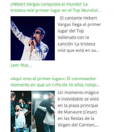
¡Hebert Vargas conquista el mundo! ‘La
tristeza mía’ primer lugar en el Top Mundial
del Vallenato
El cantante Hebert
Vargas llega al primer
lugar del Top
Vallenato con la
canción ‘La tristeza
mía’ que está en su
reciente álbum
‘Bohemio’
Leer Mas...
conquistando la cima
de los listados
«Aquí eres el primer lugar»: El conmovedor
musicales en
momento en que un niño de 10 años rompió
Colombia y países de
en llanto al cantar con Iván Villazón
Un momento mágico
América y Europa.
e inolvidable se vivió
Esta emotiva
en la plaza principal
composición del
de Manaure (Cesar)
maestro Wilfran
en las fiestas de la
Castillo se posicionó
Virgen del Carmen,
en el primer lugar de
cuando el pequeño