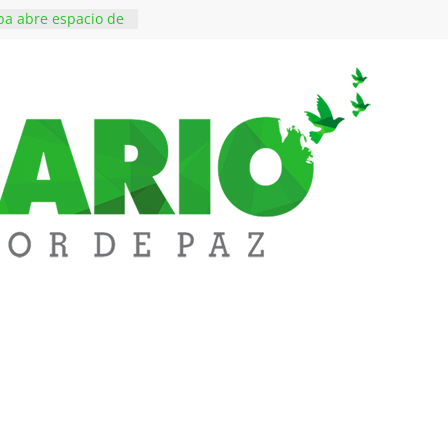
a abre espacio de
perar tensiones en
essi, padre y
 Lionel Messi, a
 ‘Tigre’: Abelardo De
bió la banda
edupar se une a
entificar niveles de
tales pesados en
l municipio
ntos está lista
tinerante