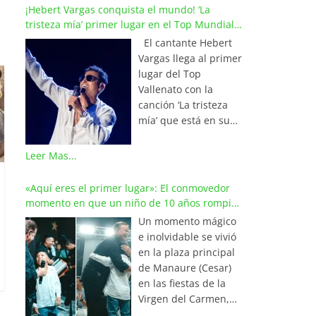
¡Hebert Vargas conquista el mundo! ‘La
tristeza mía’ primer lugar en el Top Mundial
del Vallenato
El cantante Hebert
Vargas llega al primer
lugar del Top
Vallenato con la
canción ‘La tristeza
mía’ que está en su
reciente álbum
‘Bohemio’
Leer Mas...
conquistando la cima
de los listados
«Aquí eres el primer lugar»: El conmovedor
musicales en
momento en que un niño de 10 años rompió
Colombia y países de
en llanto al cantar con Iván Villazón
Un momento mágico
América y Europa.
e inolvidable se vivió
Esta emotiva
en la plaza principal
composición del
de Manaure (Cesar)
maestro Wilfran
en las fiestas de la
Castillo se posicionó
Virgen del Carmen,
en el primer lugar de
cuando el pequeño