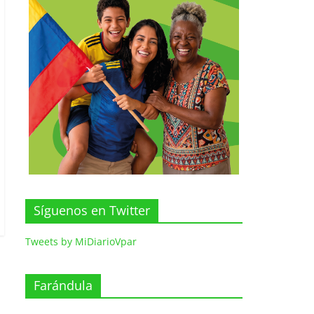
Síguenos en Twitter
Tweets by MiDiarioVpar
Farándula