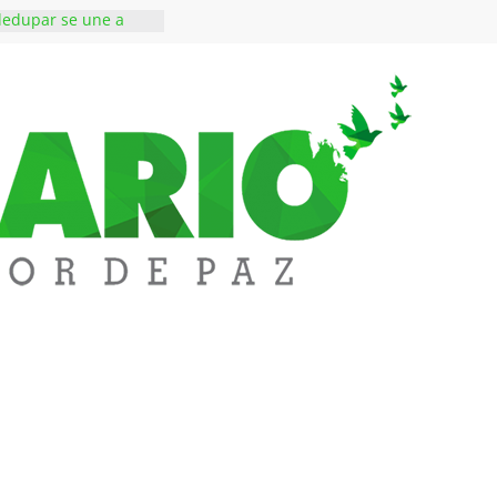
lledupar se une a
dentificar niveles de
etales pesados en
del municipio
ones a subestación
San Roque deja un
 muerto
sos de alto perfil a
áxima seguridad La
alledupar
Messi, padre y
de Lionel Messi, a
l ‘Tigre’: Abelardo De
cibió la banda