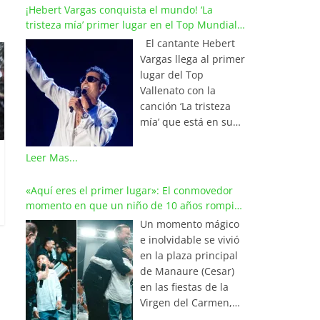
¡Hebert Vargas conquista el mundo! ‘La
tristeza mía’ primer lugar en el Top Mundial
del Vallenato
El cantante Hebert
Vargas llega al primer
lugar del Top
Vallenato con la
canción ‘La tristeza
mía’ que está en su
reciente álbum
‘Bohemio’
Leer Mas...
conquistando la cima
de los listados
«Aquí eres el primer lugar»: El conmovedor
musicales en
momento en que un niño de 10 años rompió
Colombia y países de
en llanto al cantar con Iván Villazón
Un momento mágico
América y Europa.
e inolvidable se vivió
Esta emotiva
en la plaza principal
composición del
de Manaure (Cesar)
maestro Wilfran
en las fiestas de la
Castillo se posicionó
Virgen del Carmen,
en el primer lugar de
cuando el pequeño