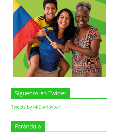
Síguenos en Twitter
Tweets by MiDiarioVpar
Farándula