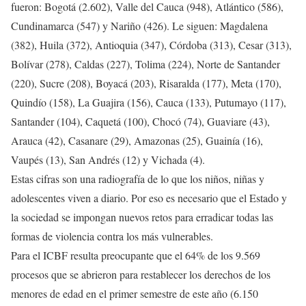
fueron: Bogotá (2.602), Valle del Cauca (948), Atlántico (586),
Cundinamarca (547) y Nariño (426). Le siguen: Magdalena
(382), Huila (372), Antioquia (347), Córdoba (313), Cesar (313),
Bolívar (278), Caldas (227), Tolima (224), Norte de Santander
(220), Sucre (208), Boyacá (203), Risaralda (177), Meta (170),
Quindío (158), La Guajira (156), Cauca (133), Putumayo (117),
Santander (104), Caquetá (100), Chocó (74), Guaviare (43),
Arauca (42), Casanare (29), Amazonas (25), Guainía (16),
Vaupés (13), San Andrés (12) y Vichada (4).
Estas cifras son una radiografía de lo que los niños, niñas y
adolescentes viven a diario. Por eso es necesario que el Estado y
la sociedad se impongan nuevos retos para erradicar todas las
formas de violencia contra los más vulnerables.
Para el ICBF resulta preocupante que el 64% de los 9.569
procesos que se abrieron para restablecer los derechos de los
menores de edad en el primer semestre de este año (6.150