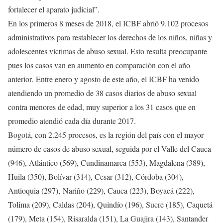
fortalecer el aparato judicial”.
En los primeros 8 meses de 2018, el ICBF abrió 9.102 procesos
administrativos para restablecer los derechos de los niños, niñas y
adolescentes víctimas de abuso sexual. Esto resulta preocupante
pues los casos van en aumento en comparación con el año
anterior. Entre enero y agosto de este año, el ICBF ha venido
atendiendo un promedio de 38 casos diarios de abuso sexual
contra menores de edad, muy superior a los 31 casos que en
promedio atendió cada día durante 2017.
Bogotá, con 2.245 procesos, es la región del país con el mayor
número de casos de abuso sexual, seguida por el Valle del Cauca
(946), Atlántico (569), Cundinamarca (553), Magdalena (389),
Huila (350), Bolívar (314), Cesar (312), Córdoba (304),
Antioquia (297), Nariño (229), Cauca (223), Boyacá (222),
Tolima (209), Caldas (204), Quindío (196), Sucre (185), Caquetá
(179), Meta (154), Risaralda (151), La Guajira (143), Santander