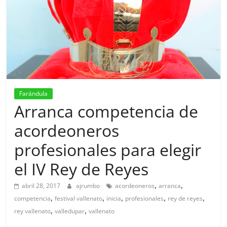
Farándula
Arranca competencia de
acordeoneros
profesionales para elegir
el IV Rey de Reyes
,
,
abril 28, 2017
ajrumbo
acordeoneros
arranca
,
,
,
,
,
competencia
festival vallenato
inicia
profesionales
rey de reyes
,
,
rey vallenato
valledupar
vallenato