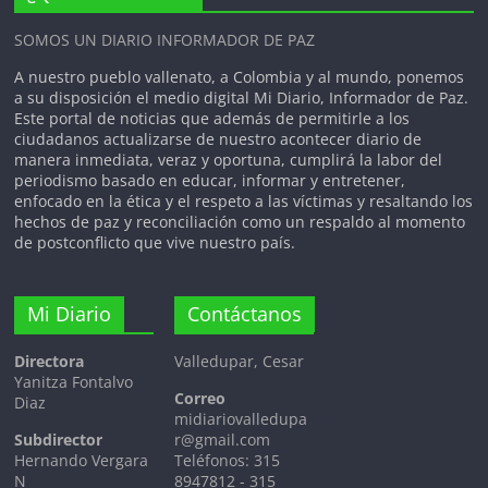
Orozco, sino la confirmación de que la
SOMOS UN DIARIO INFORMADOR DE PAZ
huella del Binomio de Oro es, y
seguirá siendo, imborrable para el
A nuestro pueblo vallenato, a Colombia y al mundo, ponemos
corazón de Colombia.
a su disposición el medio digital Mi Diario, Informador de Paz.
Este portal de noticias que además de permitirle a los
ciudadanos actualizarse de nuestro acontecer diario de
manera inmediata, veraz y oportuna, cumplirá la labor del
periodismo basado en educar, informar y entretener,
enfocado en la ética y el respeto a las víctimas y resaltando los
hechos de paz y reconciliación como un respaldo al momento
de postconflicto que vive nuestro país.
Mi Diario
Contáctanos
Directora
Valledupar, Cesar
Yanitza Fontalvo
Correo
Diaz
midiariovalledupa
Subdirector
r@gmail.com
Hernando Vergara
Teléfonos: 315
N
8947812 - 315