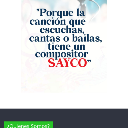
cuando los artistas recrearon la
profundamente las muestras de
icónica portada del álbum ‘Binomio de
afecto y el respaldo de sus seguidores
Oro – 2000’. Vestidos con los
mexicanos. México, que vive la fiebre
emblemáticos trajes de astronauta —
del Mundial de Fútbol, apartó su
naranja para los vocalistas y blanco
agenda para disfrutar de los grandes
para el ‘Pollo’ Irra—, Jorge Celedón,
éxitos de Celedón. Tras este rotundo
Jean Carlos Centeno y Samir Vence
éxito en territorio mexicano, la gira ‘La
transportaron al público hace 26 años.
historia mía’ regresará a Colombia
La multitud coreó al unísono himnos
para seguir dejando huella en los
inmortales como ‘Olvídala’, ‘Un osito
escenarios más importantes del país:
dormilón’ y ‘Cómo te olvido’, piezas
el 17 de septiembre en el Movistar
que definieron una era en el género.
Arena de Bogotá y el 26 de septiembre
“Anoche sentí una nostalgia inmensa.
en La Macarena de Medellín.
Gran parte de mi carrera la viví junto a
estos amigos que la vida me dio. Mi
gente, los llevo en el corazón; gracias
por corear estos himnos”, expresó
Celedón al terminar la presentación.
Este reencuentro no solo fue un
tributo a la trayectoria de Israel
¿Quienes Somos?
Romero y al eterno legado de Rafael