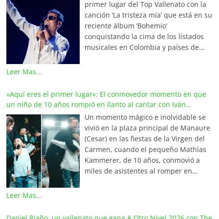
primer lugar del Top Vallenato con la
canción ‘La tristeza mía’ que está en su
reciente álbum ‘Bohemio’
conquistando la cima de los listados
musicales en Colombia y países de
América y Europa. Esta emotiva
composición del maestro Wilfran
Leer Mas...
Castillo se posicionó en el primer
lugar de La Red Mundial de Vallenato,
«Aquí eres el primer lugar»: El conmovedor momento en que
una prestigiosa alianza internacional
un niño de 10 años rompió en llanto al cantar con Iván
que integra a los locutores,
Villazón
Un momento mágico e inolvidable se
periodistas y programadores más
vivió en la plaza principal de Manaure
destacados de Colombia, Venezuela,
(Cesar) en las fiestas de la Virgen del
Ecuador, México, Estados Unidos,
Carmen, cuando el pequeño Mathías
Aruba y el continente europeo. En
Kammerer, de 10 años, conmovió a
Valledupar, La Capital Mundial del
miles de asistentes al romper en
Vallenato, la canción lidera los listados
llanto tras cumplir el sueño de su
‘Las 20 Latinas’ y ‘Las Finalistas de la
vida: cantar junto al maestro Iván
Leer Mas...
Semana’ en Olímpica Stereo, bajo la
Villazón. Aprovechando una breve
dirección de Javier Fernández
pausa en el concierto, Mathías se
Daniel Riaño, un vallenato que gana A Otro Nivel 2026 con The