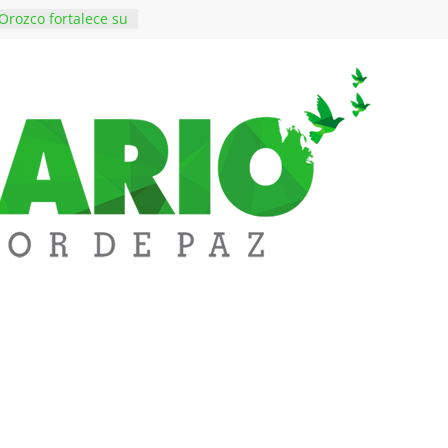
Orozco fortalece su
rno con nuevos
para Educación y
iene de imponer
ramiento contra el
 $50 millones en
s en el barrio
lledupar
rende Fest movió
ones en ventas y
1.000 visitantes
en obras
 inversiones en
educación