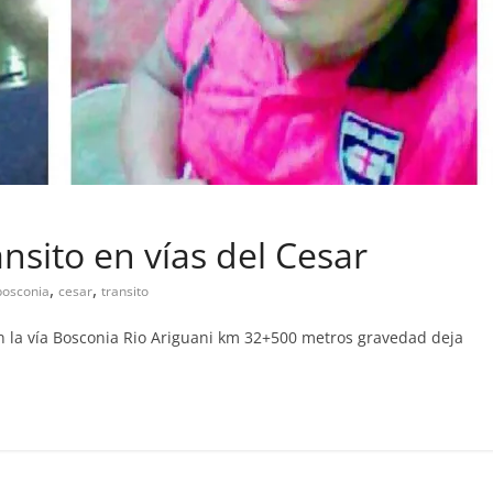
nsito en vías del Cesar
,
,
bosconia
cesar
transito
en la vía Bosconia Rio Ariguani km 32+500 metros gravedad deja