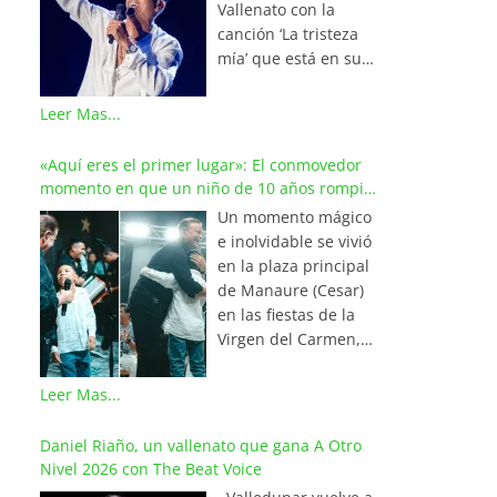
Vallenato con la
canción ‘La tristeza
mía’ que está en su
reciente álbum
‘Bohemio’
Leer Mas...
conquistando la cima
de los listados
«Aquí eres el primer lugar»: El conmovedor
musicales en
momento en que un niño de 10 años rompió
Colombia y países de
en llanto al cantar con Iván Villazón
Un momento mágico
América y Europa.
e inolvidable se vivió
Esta emotiva
en la plaza principal
composición del
de Manaure (Cesar)
maestro Wilfran
en las fiestas de la
Castillo se posicionó
Virgen del Carmen,
en el primer lugar de
cuando el pequeño
La Red Mundial de
Mathías Kammerer,
Leer Mas...
Vallenato, una
de 10 años, conmovió
prestigiosa alianza
a miles de asistentes
Daniel Riaño, un vallenato que gana A Otro
internacional que
al romper en llanto
Nivel 2026 con The Beat Voice
integra a los
tras cumplir el sueño