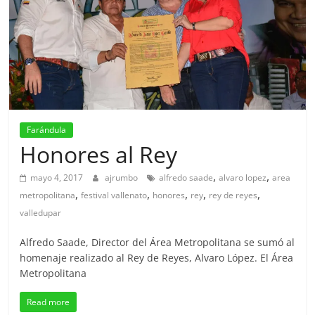
Farándula
Honores al Rey
,
,
mayo 4, 2017
ajrumbo
alfredo saade
alvaro lopez
area
,
,
,
,
,
metropolitana
festival vallenato
honores
rey
rey de reyes
valledupar
Alfredo Saade, Director del Área Metropolitana se sumó al
homenaje realizado al Rey de Reyes, Alvaro López. El Área
Metropolitana
Read more