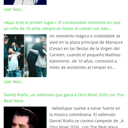
América y Europa. Esta emotiva
composición del maestro Wilfran
Leer Mas...
Castillo se posicionó en el primer
lugar de La Red Mundial de Vallenato,
«Aquí eres el primer lugar»: El conmovedor momento en que
una prestigiosa alianza internacional
un niño de 10 años rompió en llanto al cantar con Iván
que integra a los locutores,
Villazón
Un momento mágico e inolvidable se
periodistas y programadores más
vivió en la plaza principal de Manaure
destacados de Colombia, Venezuela,
(Cesar) en las fiestas de la Virgen del
Ecuador, México, Estados Unidos,
Carmen, cuando el pequeño Mathías
Aruba y el continente europeo. En
Kammerer, de 10 años, conmovió a
Valledupar, La Capital Mundial del
miles de asistentes al romper en
Vallenato, la canción lidera los listados
llanto tras cumplir el sueño de su
‘Las 20 Latinas’ y ‘Las Finalistas de la
vida: cantar junto al maestro Iván
Leer Mas...
Semana’ en Olímpica Stereo, bajo la
Villazón. Aprovechando una breve
dirección de Javier Fernández
pausa en el concierto, Mathías se
Daniel Riaño, un vallenato que gana A Otro Nivel 2026 con The
Maestre. A nivel internacional, la Red
acercó valientemente al «Tenor del
Beat Voice
Mundial del Vallenato ratifica este
Vallenato», lo saludó y le pidió el
primer lugar a través de los
Valledupar vuelve a sonar fuerte en
micrófono para cantar a su lado. La
programas de mayor audiencia en
la música colombiana. El vallenato
respuesta del artista fue un «sí»
cada país: El Show de Tony Pastrana
Daniel Riaño se coronó campeón de _A
inmediato. Al verse frente a su ídolo y
en Caracas (Venezuela), La Parranda
Otro Nivel 2026_ con The Beat Voice,