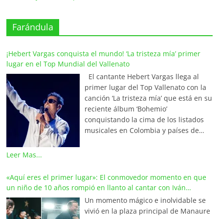
Farándula
¡Hebert Vargas conquista el mundo! ‘La tristeza mía’ primer
lugar en el Top Mundial del Vallenato
El cantante Hebert Vargas llega al
primer lugar del Top Vallenato con la
canción ‘La tristeza mía’ que está en su
reciente álbum ‘Bohemio’
conquistando la cima de los listados
musicales en Colombia y países de
América y Europa. Esta emotiva
composición del maestro Wilfran
Leer Mas...
Castillo se posicionó en el primer
lugar de La Red Mundial de Vallenato,
«Aquí eres el primer lugar»: El conmovedor momento en que
una prestigiosa alianza internacional
un niño de 10 años rompió en llanto al cantar con Iván
que integra a los locutores,
Villazón
Un momento mágico e inolvidable se
periodistas y programadores más
vivió en la plaza principal de Manaure
destacados de Colombia, Venezuela,