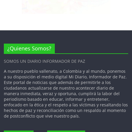
en La Macarena de Medellín.
Gran parte de mi carrera la viví junto a
estos amigos que la vida me dio. Mi
gente, los llevo en el corazón; gracias
por corear estos himnos”, expresó
Celedón al terminar la presentación.
Este reencuentro no solo fue un
tributo a la trayectoria de Israel
¿Quienes Somos?
Romero y al eterno legado de Rafael
Orozco, sino la confirmación de que la
SOMOS UN DIARIO INFORMADOR DE PAZ
huella del Binomio de Oro es, y
seguirá siendo, imborrable para el
A nuestro pueblo vallenato, a Colombia y al mundo, ponemos
corazón de Colombia.
a su disposición el medio digital Mi Diario, Informador de Paz.
Este portal de noticias que además de permitirle a los
ciudadanos actualizarse de nuestro acontecer diario de
manera inmediata, veraz y oportuna, cumplirá la labor del
periodismo basado en educar, informar y entretener,
enfocado en la ética y el respeto a las víctimas y resaltando los
hechos de paz y reconciliación como un respaldo al momento
de postconflicto que vive nuestro país.