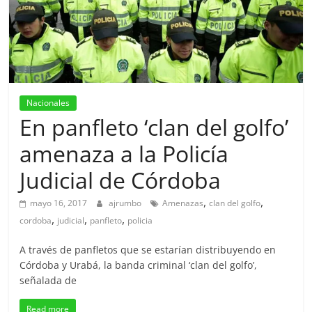
Nacionales
En panfleto ‘clan del golfo’
amenaza a la Policía
Judicial de Córdoba
,
,
mayo 16, 2017
ajrumbo
Amenazas
clan del golfo
,
,
,
cordoba
judicial
panfleto
policia
A través de panfletos que se estarían distribuyendo en
Córdoba y Urabá, la banda criminal ‘clan del golfo’,
señalada de
Read more