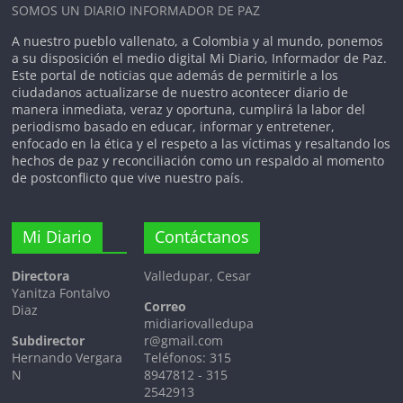
SOMOS UN DIARIO INFORMADOR DE PAZ
huella del Binomio de Oro es, y
seguirá siendo, imborrable para el
A nuestro pueblo vallenato, a Colombia y al mundo, ponemos
corazón de Colombia.
a su disposición el medio digital Mi Diario, Informador de Paz.
Este portal de noticias que además de permitirle a los
ciudadanos actualizarse de nuestro acontecer diario de
manera inmediata, veraz y oportuna, cumplirá la labor del
periodismo basado en educar, informar y entretener,
enfocado en la ética y el respeto a las víctimas y resaltando los
hechos de paz y reconciliación como un respaldo al momento
de postconflicto que vive nuestro país.
Mi Diario
Contáctanos
Directora
Valledupar, Cesar
Yanitza Fontalvo
Correo
Diaz
midiariovalledupa
Subdirector
r@gmail.com
Hernando Vergara
Teléfonos: 315
N
8947812 - 315
2542913