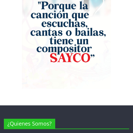
icónica portada del álbum ‘Binomio de
afecto y el respaldo de sus seguidores
Oro – 2000’. Vestidos con los
mexicanos. México, que vive la fiebre
emblemáticos trajes de astronauta —
del Mundial de Fútbol, apartó su
naranja para los vocalistas y blanco
agenda para disfrutar de los grandes
para el ‘Pollo’ Irra—, Jorge Celedón,
éxitos de Celedón. Tras este rotundo
Jean Carlos Centeno y Samir Vence
éxito en territorio mexicano, la gira ‘La
transportaron al público hace 26 años.
historia mía’ regresará a Colombia
La multitud coreó al unísono himnos
para seguir dejando huella en los
inmortales como ‘Olvídala’, ‘Un osito
escenarios más importantes del país:
dormilón’ y ‘Cómo te olvido’, piezas
el 17 de septiembre en el Movistar
que definieron una era en el género.
Arena de Bogotá y el 26 de septiembre
“Anoche sentí una nostalgia inmensa.
en La Macarena de Medellín.
Gran parte de mi carrera la viví junto a
estos amigos que la vida me dio. Mi
gente, los llevo en el corazón; gracias
por corear estos himnos”, expresó
Celedón al terminar la presentación.
Este reencuentro no solo fue un
tributo a la trayectoria de Israel
¿Quienes Somos?
Romero y al eterno legado de Rafael
Orozco, sino la confirmación de que la