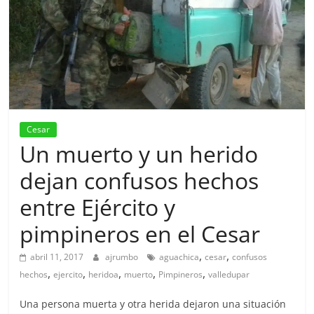
Cesar
Un muerto y un herido
dejan confusos hechos
entre Ejército y
pimpineros en el Cesar
,
,
abril 11, 2017
ajrumbo
aguachica
cesar
confusos
,
,
,
,
,
hechos
ejercito
heridoa
muerto
Pimpineros
valledupar
Una persona muerta y otra herida dejaron una situación