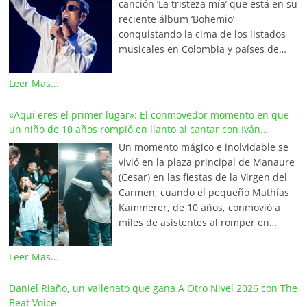
canción ‘La tristeza mía’ que está en su
reciente álbum ‘Bohemio’
conquistando la cima de los listados
musicales en Colombia y países de
América y Europa. Esta emotiva
composición del maestro Wilfran
Leer Mas...
Castillo se posicionó en el primer
lugar de La Red Mundial de Vallenato,
«Aquí eres el primer lugar»: El conmovedor momento en que
una prestigiosa alianza internacional
un niño de 10 años rompió en llanto al cantar con Iván
que integra a los locutores,
Villazón
Un momento mágico e inolvidable se
periodistas y programadores más
vivió en la plaza principal de Manaure
destacados de Colombia, Venezuela,
(Cesar) en las fiestas de la Virgen del
Ecuador, México, Estados Unidos,
Carmen, cuando el pequeño Mathías
Aruba y el continente europeo. En
Kammerer, de 10 años, conmovió a
Valledupar, La Capital Mundial del
miles de asistentes al romper en
Vallenato, la canción lidera los listados
llanto tras cumplir el sueño de su
‘Las 20 Latinas’ y ‘Las Finalistas de la
vida: cantar junto al maestro Iván
Leer Mas...
Semana’ en Olímpica Stereo, bajo la
Villazón. Aprovechando una breve
dirección de Javier Fernández
pausa en el concierto, Mathías se
Daniel Riaño, un vallenato que gana A Otro Nivel 2026 con The
Maestre. A nivel internacional, la Red
acercó valientemente al «Tenor del
Beat Voice
Mundial del Vallenato ratifica este