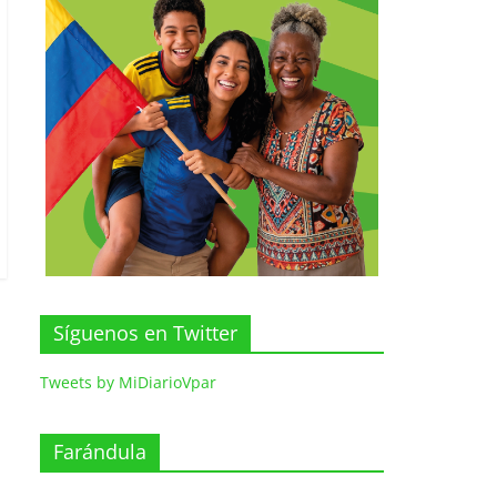
Síguenos en Twitter
Tweets by MiDiarioVpar
Farándula