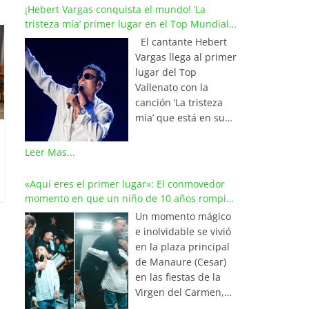
¡Hebert Vargas conquista el mundo! ‘La
tristeza mía’ primer lugar en el Top Mundial
del Vallenato
El cantante Hebert
Vargas llega al primer
lugar del Top
Vallenato con la
canción ‘La tristeza
mía’ que está en su
reciente álbum
‘Bohemio’
Leer Mas...
conquistando la cima
de los listados
«Aquí eres el primer lugar»: El conmovedor
musicales en
momento en que un niño de 10 años rompió
Colombia y países de
en llanto al cantar con Iván Villazón
Un momento mágico
América y Europa.
e inolvidable se vivió
Esta emotiva
en la plaza principal
composición del
de Manaure (Cesar)
maestro Wilfran
en las fiestas de la
Castillo se posicionó
Virgen del Carmen,
en el primer lugar de
cuando el pequeño