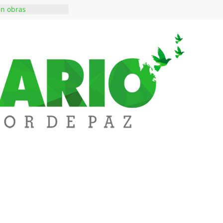
en obras
 inversiones en
educación
a abre espacio de
perar tensiones en
iene de imponer
ramiento contra el
 $50 millones en
s en el barrio
lledupar
rende Fest movió
ones en ventas y
1.000 visitantes