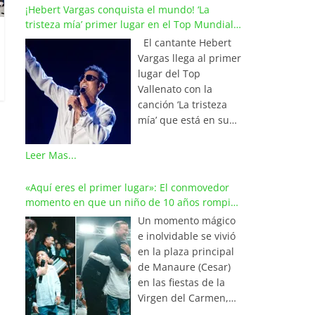
¡Hebert Vargas conquista el mundo! ‘La
tristeza mía’ primer lugar en el Top Mundial
del Vallenato
El cantante Hebert
Vargas llega al primer
lugar del Top
Vallenato con la
canción ‘La tristeza
mía’ que está en su
reciente álbum
‘Bohemio’
Leer Mas...
conquistando la cima
de los listados
«Aquí eres el primer lugar»: El conmovedor
musicales en
momento en que un niño de 10 años rompió
Colombia y países de
en llanto al cantar con Iván Villazón
Un momento mágico
América y Europa.
e inolvidable se vivió
Esta emotiva
en la plaza principal
composición del
de Manaure (Cesar)
maestro Wilfran
en las fiestas de la
Castillo se posicionó
Virgen del Carmen,
en el primer lugar de
cuando el pequeño