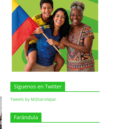
Síguenos en Twitter
Tweets by MiDiarioVpar
Farándula