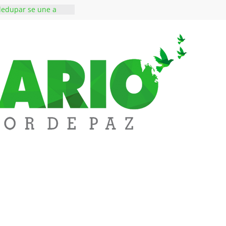
lledupar se une a
dentificar niveles de
etales pesados en
del municipio
ones a subestación
San Roque deja un
 muerto
sos de alto perfil a
áxima seguridad La
alledupar
Messi, padre y
de Lionel Messi, a
l ‘Tigre’: Abelardo De
cibió la banda