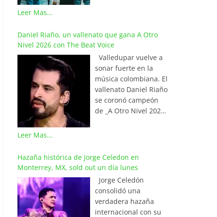
La Red Mundial de
Mathías Kammerer,
Leer Mas...
Vallenato, una
de 10 años, conmovió
prestigiosa alianza
a miles de asistentes
Daniel Riaño, un vallenato que gana A Otro
internacional que
al romper en llanto
Nivel 2026 con The Beat Voice
integra a los
tras cumplir el sueño
locutores, periodistas
Valledupar vuelve a
de su vida: cantar
y programadores más
sonar fuerte en la
junto al maestro Iván
destacados de
música colombiana. El
Villazón.
Colombia, Venezuela,
vallenato Daniel Riaño
Aprovechando una
Ecuador, México,
se coronó campeón
breve pausa en el
Estados Unidos,
de _A Otro Nivel 2026_
concierto, Mathías se
Aruba y el continente
con The Beat Voice,
acercó valientemente
europeo. En
tras ganar la gran
Leer Mas...
al «Tenor del
Valledupar, La Capital
final emitida este
Vallenato», lo saludó y
Mundial del
viernes 26 de junio
Hazaña histórica de Jorge Celedon en
le pidió el micrófono
Vallenato, la canción
por Caracol
Monterrey, MX, sold out un día lunes
para cantar a su lado.
lidera los listados ‘Las
Televisión. Daniel
La respuesta del
Jorge Celedón
20 Latinas’ y ‘Las
Riaño es director
artista fue un «sí»
consolidó una
Finalistas de la
musical de EVAFE,
inmediato. Al verse
verdadera hazaña
Semana’ en Olímpica
hace parte de The
frente a su ídolo y
internacional con su