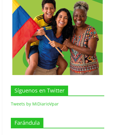
Síguenos en Twitter
Tweets by MiDiarioVpar
Farándula