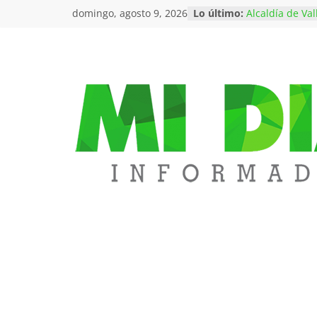
Saltar
domingo, agosto 9, 2026
Lo último:
Alcaldía de Va
al
estudios para i
exposición a m
contenido
niños y niñas 
Ataque con dr
de Policía en 
subintendente
Trasladaron pre
Mi
la cárcel de m
Tramacúa de V
Falleció Jorge 
Diario
representante 
los 68 años
Inicia la era de
Informa
la Espriella re
presidencial