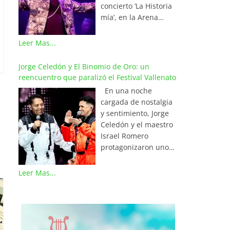
Stereo, bajo la
Beat Voice y es hijo de
ante una plaza
concierto ‘La Historia
dirección de Javier
Sandra Arregoces y
repleta, la emoción
mía’, en la Arena
Fernández Maestre. A
Kuky Riaño, familia
desbordó al menor, a
Monterrey en México,
nivel internacional, la
muy reconocida en el
quien se le quebró la
llenando el escenario
Leer Mas...
Red Mundial del
folclor de la región. El
voz y las lágrimas
para un importante
Vallenato ratifica este
grupo, integrado
empezaron a correr
sold out, el lunes 22
Jorge Celedón y El Binomio de Oro: un
primer lugar a través
también por Iván
por sus mejillas. Para
de junio, un día
reencuentro que paralizó el Festival Vallenato
de los programas de
Pallares, Alejo Arante
infundirle confianza,
laboral donde sus
mayor audiencia en
y Bipo, se impuso en
En una noche
el niño se presentó
seguidores
cada país: El Show de
la final ante Cola de
cargada de nostalgia
con orgullo: “Soy
acompañaron a su
Tony Pastrana en
Lagarto, conformado
y sentimiento, Jorge
Mathías Kammerer y
artista favorito. Esta
Caracas (Venezuela),
por Luixa, Alana,
Celedón y el maestro
quedé de segundo en
presentación marcó el
La Parranda Vallenata
Sasha Aya y Camila
Israel Romero
el concurso de canto”.
segundo gran hito de
en Quito (Ecuador),
Cano. El ganador se
protagonizaron uno
Con una enorme
su tour musical en
con Adrián Sarmiento;
definió por votación
de los momentos más
sonrisa, Villazón lo
tierras aztecas, el cual
La Gozadera con
del público
memorables del
Leer Mas...
animó compartiendo
arrancó con igual
Marlon Rey en Aruba;
colombiano. Durante
folclor al revivir una
una gran anécdota
éxito el pasado
Antología Vallenata
el concurso, The Beat
de las épocas doradas
personal: “Yo también
viernes 19 de junio en
con Lázaro Cervantes
Voice se presentó en
del Binomio de Oro, la
fui segundo en el
la Arena Ciudad de
en Monterrey (México)
La Solar con una
agrupación
Festival Vallenato con
México. En ambos
y La Parranda
versión de _‘Mientras
homenajeada en la