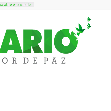
ntos está lista
tinerante
a abre espacio de
perar tensiones en
iene de imponer
ramiento contra el
 ‘Tigre’: Abelardo De
bió la banda
edupar se une a
entificar niveles de
tales pesados en
l municipio