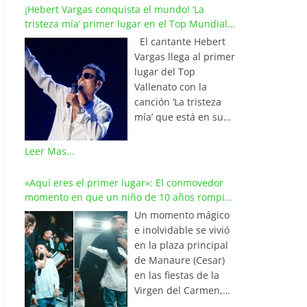
¡Hebert Vargas conquista el mundo! ‘La
tristeza mía’ primer lugar en el Top Mundial
del Vallenato
El cantante Hebert
Vargas llega al primer
lugar del Top
Vallenato con la
canción ‘La tristeza
mía’ que está en su
reciente álbum
‘Bohemio’
Leer Mas...
conquistando la cima
de los listados
«Aquí eres el primer lugar»: El conmovedor
musicales en
momento en que un niño de 10 años rompió
Colombia y países de
en llanto al cantar con Iván Villazón
Un momento mágico
América y Europa.
e inolvidable se vivió
Esta emotiva
en la plaza principal
composición del
de Manaure (Cesar)
maestro Wilfran
en las fiestas de la
Castillo se posicionó
Virgen del Carmen,
en el primer lugar de
cuando el pequeño