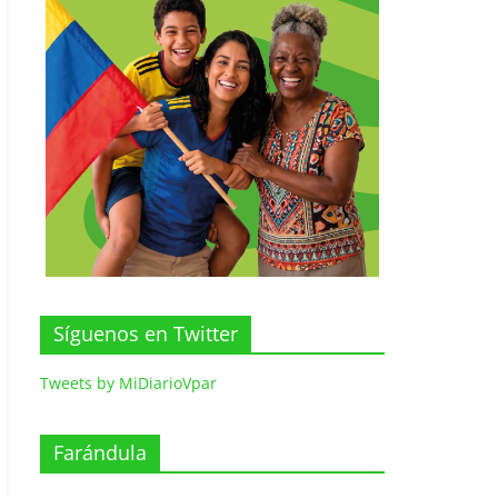
Síguenos en Twitter
Tweets by MiDiarioVpar
Farándula