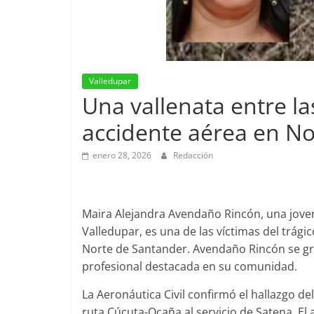
Valledupar
Una vallenata entre las
accidente aérea en N
enero 28, 2026
Redacción
Maira Alejandra Avendaño Rincón, una jove
Valledupar, es una de las víctimas del trági
Norte de Santander. Avendaño Rincón se gra
profesional destacada en su comunidad.
La Aeronáutica Civil confirmó el hallazgo de
ruta Cúcuta-Ocaña al servicio de Satena. El 