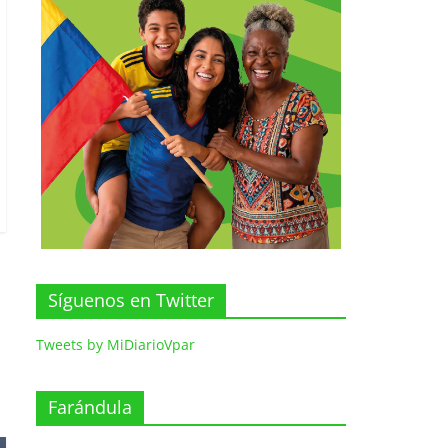
Síguenos en Twitter
Tweets by MiDiarioVpar
Farándula