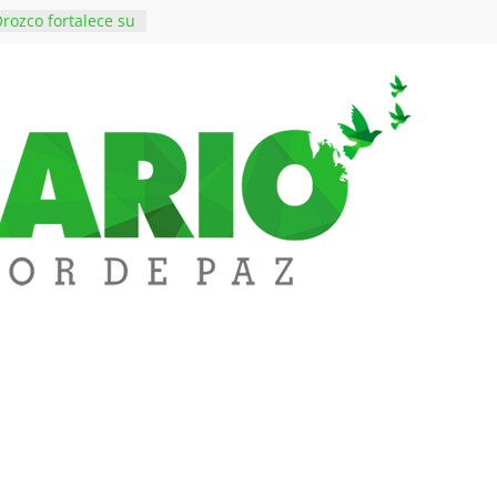
rozco fortalece su
rno con nuevos
ara Educación y
ene de imponer
ramiento contra el
$50 millones en
 en el barrio
ledupar
ende Fest movió
nes en ventas y
.000 visitantes
n obras
inversiones en
educación