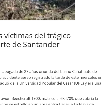
 víctimas del trágico
orte de Santander
n abogada de 27 años oriunda del barrio Cañahuate de
co accidente aéreo registrado la tarde de este miércoles en
duó de la Universidad Popular del Cesar (UPC) y era una
l avión Beechcraft 1900, matrícula HK4709, que cubría la
avión se estrelló en un área entre Hacarí y La Playa de