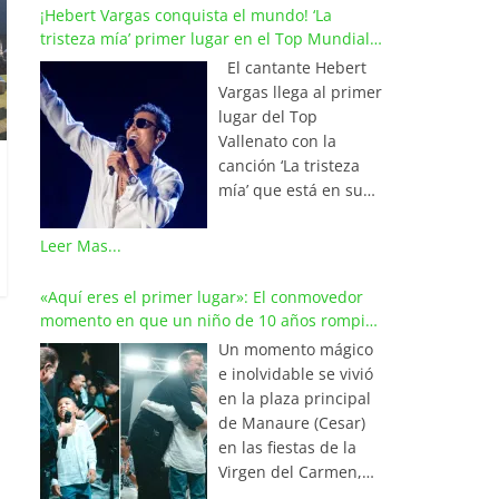
¡Hebert Vargas conquista el mundo! ‘La
tristeza mía’ primer lugar en el Top Mundial
del Vallenato
El cantante Hebert
Vargas llega al primer
lugar del Top
Vallenato con la
canción ‘La tristeza
mía’ que está en su
reciente álbum
‘Bohemio’
Leer Mas...
conquistando la cima
de los listados
«Aquí eres el primer lugar»: El conmovedor
musicales en
momento en que un niño de 10 años rompió
Colombia y países de
en llanto al cantar con Iván Villazón
Un momento mágico
América y Europa.
e inolvidable se vivió
Esta emotiva
en la plaza principal
composición del
de Manaure (Cesar)
maestro Wilfran
en las fiestas de la
Castillo se posicionó
Virgen del Carmen,
en el primer lugar de
cuando el pequeño