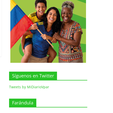
Síguenos en Twitter
Tweets by MiDiarioVpar
Farándula