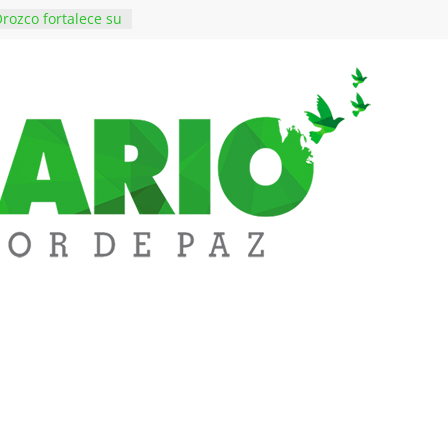
rozco fortalece su
rno con nuevos
ara Educación y
ene de imponer
ramiento contra el
$50 millones en
 en el barrio
ledupar
ende Fest movió
nes en ventas y
.000 visitantes
n obras
inversiones en
educación