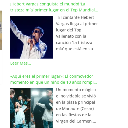
¡Hebert Vargas conquista el mundo! ‘La
tristeza mía’ primer lugar en el Top Mundial
del Vallenato
El cantante Hebert
Vargas llega al primer
lugar del Top
Vallenato con la
canción ‘La tristeza
mía’ que está en su
reciente álbum
‘Bohemio’
Leer Mas...
conquistando la cima
de los listados
«Aquí eres el primer lugar»: El conmovedor
musicales en
momento en que un niño de 10 años rompió
Colombia y países de
en llanto al cantar con Iván Villazón
Un momento mágico
América y Europa.
e inolvidable se vivió
Esta emotiva
en la plaza principal
composición del
de Manaure (Cesar)
maestro Wilfran
en las fiestas de la
Castillo se posicionó
Virgen del Carmen,
en el primer lugar de
cuando el pequeño