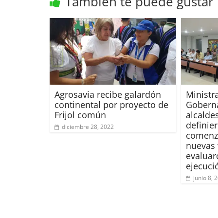
También te puede gustar
Agrosavia recibe galardón
Ministr
continental por proyecto de
Goberna
Frijol común
alcalde
definie
diciembre 28, 2022
comenza
nuevas 
evaluar
ejecuci
junio 8, 