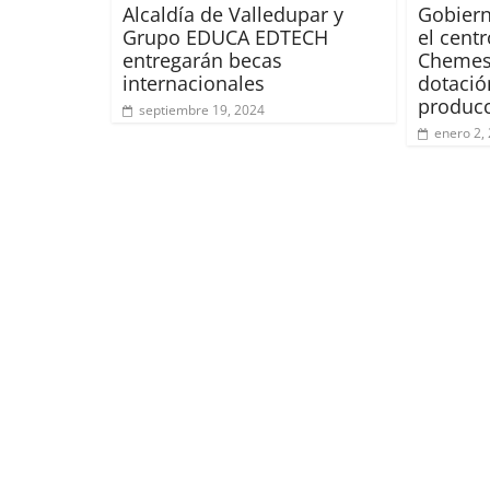
Alcaldía de Valledupar y
Gobiern
Grupo EDUCA EDTECH
el cent
entregarán becas
Chemes
internacionales
dotació
produc
septiembre 19, 2024
enero 2,