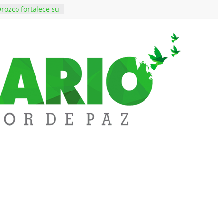
rozco fortalece su
rno con nuevos
ara Educación y
ene de imponer
ramiento contra el
$50 millones en
 en el barrio
ledupar
ende Fest movió
nes en ventas y
.000 visitantes
n obras
inversiones en
educación