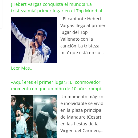
¡Hebert Vargas conquista el mundo! ‘La
tristeza mía’ primer lugar en el Top Mundial
del Vallenato
El cantante Hebert
Vargas llega al primer
lugar del Top
Vallenato con la
canción ‘La tristeza
mía’ que está en su
reciente álbum
‘Bohemio’
Leer Mas...
conquistando la cima
de los listados
«Aquí eres el primer lugar»: El conmovedor
musicales en
momento en que un niño de 10 años rompió
Colombia y países de
en llanto al cantar con Iván Villazón
Un momento mágico
América y Europa.
e inolvidable se vivió
Esta emotiva
en la plaza principal
composición del
de Manaure (Cesar)
maestro Wilfran
en las fiestas de la
Castillo se posicionó
Virgen del Carmen,
en el primer lugar de
cuando el pequeño