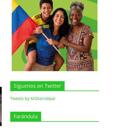
Síguenos en Twitter
Tweets by MiDiarioVpar
Farándula