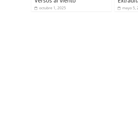
Versos al viento
Extradit
octubre 1, 2025
mayo 5, 