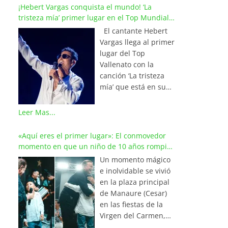
¡Hebert Vargas conquista el mundo! ‘La
tristeza mía’ primer lugar en el Top Mundial
del Vallenato
El cantante Hebert
Vargas llega al primer
lugar del Top
Vallenato con la
canción ‘La tristeza
mía’ que está en su
reciente álbum
‘Bohemio’
Leer Mas...
conquistando la cima
de los listados
«Aquí eres el primer lugar»: El conmovedor
musicales en
momento en que un niño de 10 años rompió
Colombia y países de
en llanto al cantar con Iván Villazón
Un momento mágico
América y Europa.
e inolvidable se vivió
Esta emotiva
en la plaza principal
composición del
de Manaure (Cesar)
maestro Wilfran
en las fiestas de la
Castillo se posicionó
Virgen del Carmen,
en el primer lugar de
cuando el pequeño