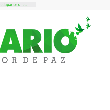
lledupar se une a
dentificar niveles de
etales pesados en
del municipio
ones a subestación
San Roque deja un
 muerto
sos de alto perfil a
áxima seguridad La
alledupar
Messi, padre y
de Lionel Messi, a
l ‘Tigre’: Abelardo De
cibió la banda