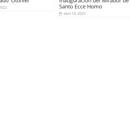
ado ‘Otoniel’
Inauguración del Mirador de
Santo Ecce Homo
2022
abril 14, 2025