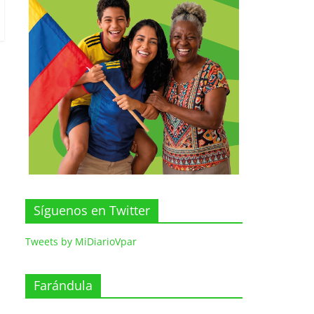
Síguenos en Twitter
Tweets by MiDiarioVpar
Farándula