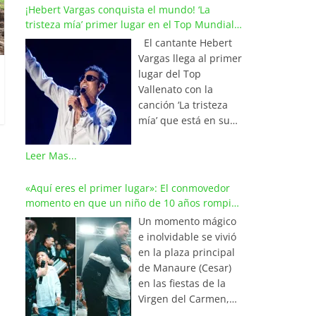
¡Hebert Vargas conquista el mundo! ‘La
tristeza mía’ primer lugar en el Top Mundial
del Vallenato
El cantante Hebert
Vargas llega al primer
lugar del Top
Vallenato con la
canción ‘La tristeza
mía’ que está en su
reciente álbum
‘Bohemio’
Leer Mas...
conquistando la cima
de los listados
«Aquí eres el primer lugar»: El conmovedor
musicales en
momento en que un niño de 10 años rompió
Colombia y países de
en llanto al cantar con Iván Villazón
Un momento mágico
América y Europa.
e inolvidable se vivió
Esta emotiva
en la plaza principal
composición del
de Manaure (Cesar)
maestro Wilfran
en las fiestas de la
Castillo se posicionó
Virgen del Carmen,
en el primer lugar de
cuando el pequeño