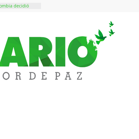
ombia decidió
es escriben sus
ndo a SAYCO
$50 millones en
 en el barrio
ledupar
ende Fest movió
nes en ventas y
.000 visitantes
n obras
inversiones en
educación
rozco fortalece su
rno con nuevos
ara Educación y