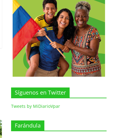
Síguenos en Twitter
Tweets by MiDiarioVpar
Farándula