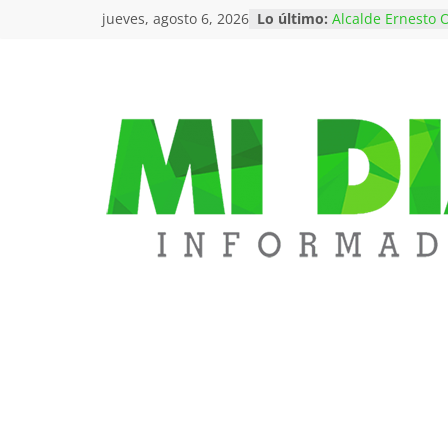
Saltar
jueves, agosto 6, 2026
Lo último:
Alcalde Ernesto O
al
equipo de gobie
nombramientos p
contenido
Gestión Social
Juzgado se absti
medida de asegu
Churo Díaz
Hurto de más de 
Mi
local de celulares
Dangond, en Val
Feria Joven Empr
Diario
más de $35 millo
reunió a más de 1
Pailitas avanza e
Informa
estratégicas con 
vías, deporte y 