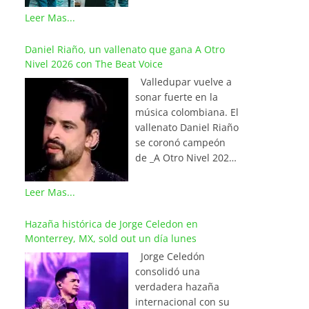
La Red Mundial de
Mathías Kammerer,
Leer Mas...
Vallenato, una
de 10 años, conmovió
prestigiosa alianza
a miles de asistentes
Daniel Riaño, un vallenato que gana A Otro
internacional que
al romper en llanto
Nivel 2026 con The Beat Voice
integra a los
tras cumplir el sueño
locutores, periodistas
Valledupar vuelve a
de su vida: cantar
y programadores más
sonar fuerte en la
junto al maestro Iván
destacados de
música colombiana. El
Villazón.
Colombia, Venezuela,
vallenato Daniel Riaño
Aprovechando una
Ecuador, México,
se coronó campeón
breve pausa en el
Estados Unidos,
de _A Otro Nivel 2026_
concierto, Mathías se
Aruba y el continente
con The Beat Voice,
acercó valientemente
europeo. En
tras ganar la gran
Leer Mas...
al «Tenor del
Valledupar, La Capital
final emitida este
Vallenato», lo saludó y
Mundial del
viernes 26 de junio
Hazaña histórica de Jorge Celedon en
le pidió el micrófono
Vallenato, la canción
por Caracol
Monterrey, MX, sold out un día lunes
para cantar a su lado.
lidera los listados ‘Las
Televisión. Daniel
La respuesta del
Jorge Celedón
20 Latinas’ y ‘Las
Riaño es director
artista fue un «sí»
consolidó una
Finalistas de la
musical de EVAFE,
inmediato. Al verse
verdadera hazaña
Semana’ en Olímpica
hace parte de The
frente a su ídolo y
internacional con su