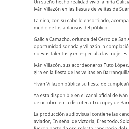
Un sueño hecho realidad vivió la niña Galic
Iván Villazón en las fiestas de velitas de Suán
La niña, con su cabello ensortijado, acompa
medio de los aplausos del público.
Galicia Camacho, oriunda del Cerro de San 
oportunidad soñada y Villazón la complació
nuevos talentos y en especial a las mujeres 
Iván Villazón, sus acordeoneros Tuto López,
gira en la fiesta de las velitas en Barranquill
*Iván Villazón pública su fiesta de cumple
Ya esta disponible en el canal oficial de Iv
de octubre en la discoteca Trucupey de Barr
La producción audiovisual contiene las canc
aviador, En señal de victoria, Eres todo, So
fueron parte de ese selecto repertorio del C