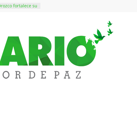
rozco fortalece su
rno con nuevos
ara Educación y
ene de imponer
ramiento contra el
$50 millones en
 en el barrio
ledupar
ende Fest movió
nes en ventas y
.000 visitantes
n obras
inversiones en
educación