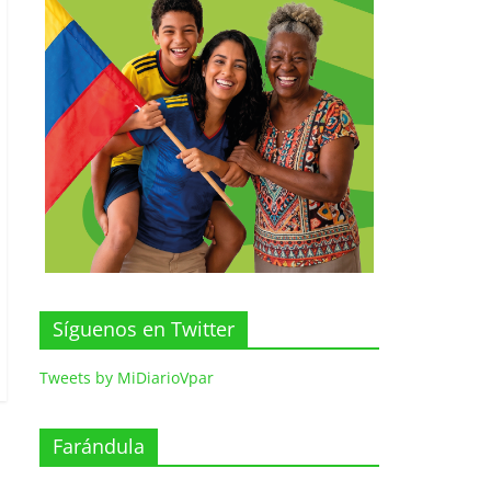
Síguenos en Twitter
Tweets by MiDiarioVpar
Farándula