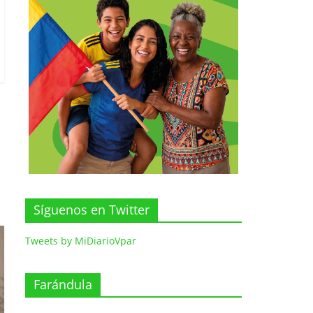
Síguenos en Twitter
Tweets by MiDiarioVpar
Farándula