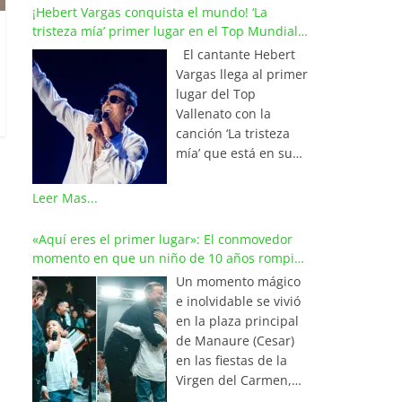
¡Hebert Vargas conquista el mundo! ‘La
tristeza mía’ primer lugar en el Top Mundial
del Vallenato
El cantante Hebert
Vargas llega al primer
lugar del Top
Vallenato con la
canción ‘La tristeza
mía’ que está en su
reciente álbum
‘Bohemio’
Leer Mas...
conquistando la cima
de los listados
«Aquí eres el primer lugar»: El conmovedor
musicales en
momento en que un niño de 10 años rompió
Colombia y países de
en llanto al cantar con Iván Villazón
Un momento mágico
América y Europa.
e inolvidable se vivió
Esta emotiva
en la plaza principal
composición del
de Manaure (Cesar)
maestro Wilfran
en las fiestas de la
Castillo se posicionó
Virgen del Carmen,
en el primer lugar de
cuando el pequeño