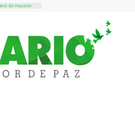
iene de imponer
ramiento contra el
 ‘Tigre’: Abelardo De
bió la banda
edupar se une a
entificar niveles de
tales pesados en
l municipio
ntos está lista
tinerante
a abre espacio de
perar tensiones en