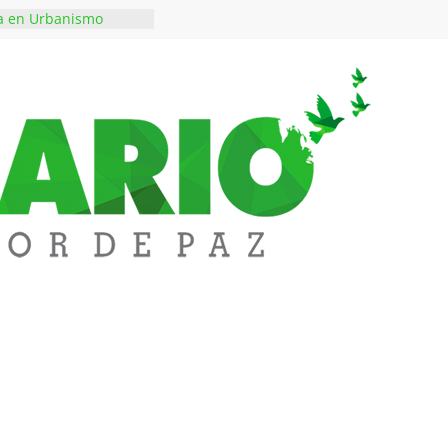
ta en Urbanismo
ficación del Tránsito
ilidad más segura
tinarcóticos incautan
e marihuana en
e iba de Cali a
Colombia decidió
ienes escriben sus
eando a SAYCO
o lidera atención de
 Tarullal y anuncia
jo para evitar nuevos
Lizarazo a los 85
de la televisión