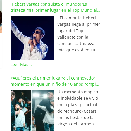
¡Hebert Vargas conquista el mundo! ‘La
tristeza mía’ primer lugar en el Top Mundial
del Vallenato
El cantante Hebert
Vargas llega al primer
lugar del Top
Vallenato con la
canción ‘La tristeza
mía’ que está en su
reciente álbum
‘Bohemio’
Leer Mas...
conquistando la cima
de los listados
«Aquí eres el primer lugar»: El conmovedor
musicales en
momento en que un niño de 10 años rompió
Colombia y países de
en llanto al cantar con Iván Villazón
Un momento mágico
América y Europa.
e inolvidable se vivió
Esta emotiva
en la plaza principal
composición del
de Manaure (Cesar)
maestro Wilfran
en las fiestas de la
Castillo se posicionó
Virgen del Carmen,
en el primer lugar de
cuando el pequeño