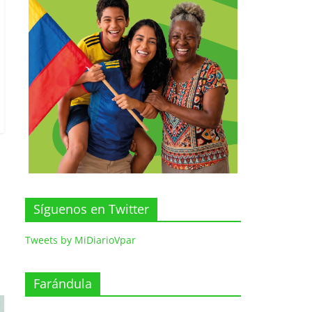
Síguenos en Twitter
Tweets by MiDiarioVpar
Farándula