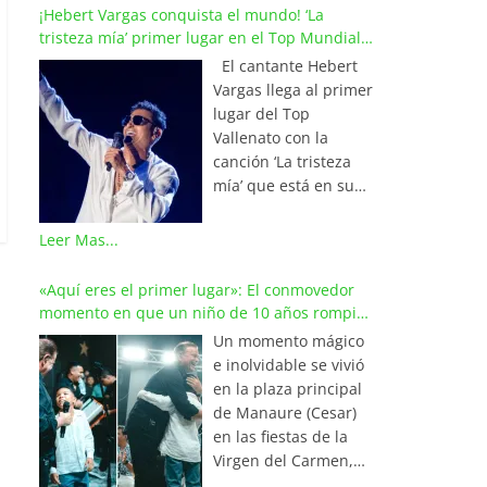
¡Hebert Vargas conquista el mundo! ‘La
tristeza mía’ primer lugar en el Top Mundial
del Vallenato
El cantante Hebert
Vargas llega al primer
lugar del Top
Vallenato con la
canción ‘La tristeza
mía’ que está en su
reciente álbum
‘Bohemio’
Leer Mas...
conquistando la cima
de los listados
«Aquí eres el primer lugar»: El conmovedor
musicales en
momento en que un niño de 10 años rompió
Colombia y países de
en llanto al cantar con Iván Villazón
Un momento mágico
América y Europa.
e inolvidable se vivió
Esta emotiva
en la plaza principal
composición del
de Manaure (Cesar)
maestro Wilfran
en las fiestas de la
Castillo se posicionó
Virgen del Carmen,
en el primer lugar de
cuando el pequeño