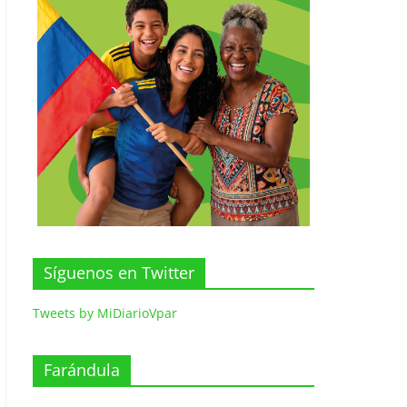
Síguenos en Twitter
Tweets by MiDiarioVpar
Farándula