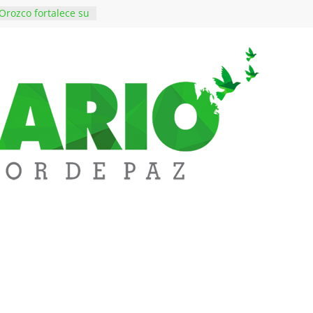
Orozco fortalece su
rno con nuevos
para Educación y
iene de imponer
ramiento contra el
 $50 millones en
s en el barrio
lledupar
rende Fest movió
ones en ventas y
1.000 visitantes
en obras
 inversiones en
educación