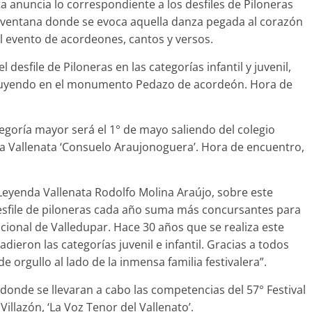
a anuncia lo correspondiente a los desfiles de Piloneras
 la ventana donde se evoca aquella danza pegada al corazón
al evento de acordeones, cantos y versos.
el desfile de Piloneras en las categorías infantil y juvenil,
ncluyendo en el monumento Pedazo de acordeón. Hora de
ategoría mayor será el 1° de mayo saliendo del colegio
da Vallenata ‘Consuelo Araujonoguera’. Hora de encuentro,
a Leyenda Vallenata Rodolfo Molina Araújo, sobre este
desfile de piloneras cada año suma más concursantes para
icional de Valledupar. Hace 30 años que se realiza este
dieron las categorías juvenil e infantil. Gracias a todos
de orgullo al lado de la inmensa familia festivalera”.
donde se llevaran a cabo las competencias del 57° Festival
illazón, ‘La Voz Tenor del Vallenato’.