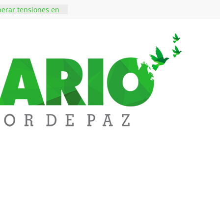
a abre espacio de
perar tensiones en
iene de imponer
ramiento contra el
 ‘Tigre’: Abelardo De
bió la banda
edupar se une a
entificar niveles de
tales pesados en
l municipio
ntos está lista
tinerante