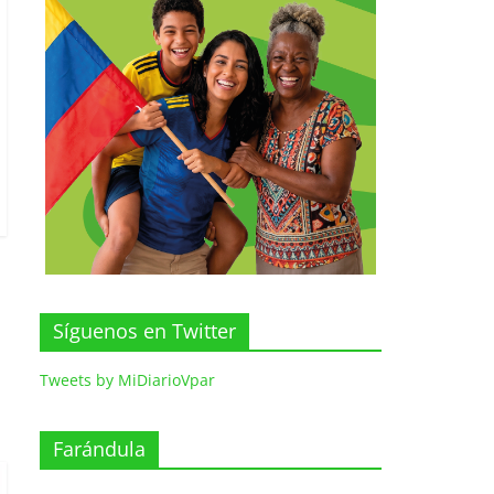
Síguenos en Twitter
Tweets by MiDiarioVpar
Farándula