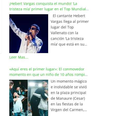
¡Hebert Vargas conquista el mundo! ‘La
tristeza mía’ primer lugar en el Top Mundial
del Vallenato
El cantante Hebert
Vargas llega al primer
lugar del Top
Vallenato con la
canción ‘La tristeza
mía’ que está en su
reciente álbum
‘Bohemio’
Leer Mas...
conquistando la cima
de los listados
«Aquí eres el primer lugar»: El conmovedor
musicales en
momento en que un niño de 10 años rompió
Colombia y países de
en llanto al cantar con Iván Villazón
Un momento mágico
América y Europa.
e inolvidable se vivió
Esta emotiva
en la plaza principal
composición del
de Manaure (Cesar)
maestro Wilfran
en las fiestas de la
Castillo se posicionó
Virgen del Carmen,
en el primer lugar de
cuando el pequeño