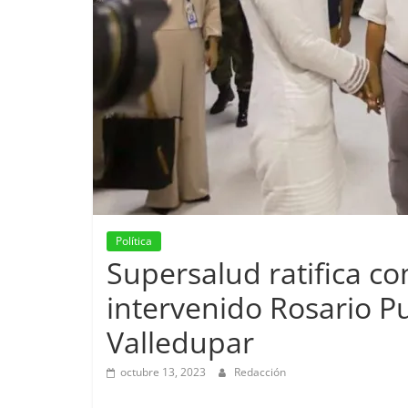
Política
Supersalud ratifica c
intervenido Rosario P
Valledupar
octubre 13, 2023
Redacción