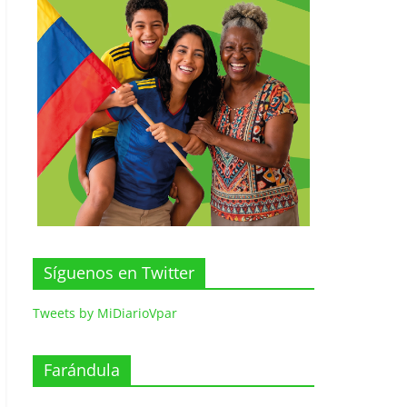
Síguenos en Twitter
Tweets by MiDiarioVpar
Farándula