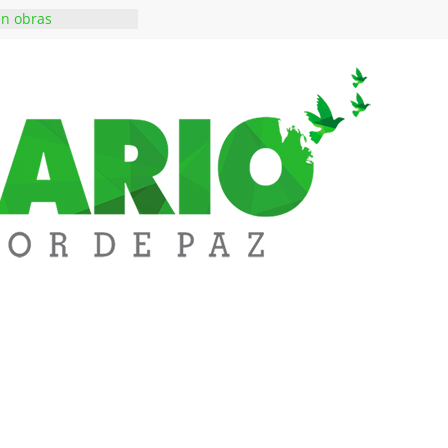
en obras
 inversiones en
educación
a abre espacio de
perar tensiones en
iene de imponer
ramiento contra el
 $50 millones en
s en el barrio
lledupar
rende Fest movió
ones en ventas y
1.000 visitantes