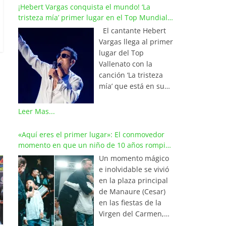
¡Hebert Vargas conquista el mundo! ‘La
tristeza mía’ primer lugar en el Top Mundial
del Vallenato
El cantante Hebert
Vargas llega al primer
lugar del Top
Vallenato con la
canción ‘La tristeza
mía’ que está en su
reciente álbum
‘Bohemio’
Leer Mas...
conquistando la cima
de los listados
«Aquí eres el primer lugar»: El conmovedor
musicales en
momento en que un niño de 10 años rompió
Colombia y países de
en llanto al cantar con Iván Villazón
Un momento mágico
América y Europa.
e inolvidable se vivió
Esta emotiva
en la plaza principal
composición del
de Manaure (Cesar)
maestro Wilfran
en las fiestas de la
Castillo se posicionó
Virgen del Carmen,
en el primer lugar de
cuando el pequeño