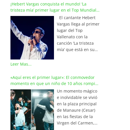
¡Hebert Vargas conquista el mundo! ‘La
tristeza mía’ primer lugar en el Top Mundial
del Vallenato
El cantante Hebert
Vargas llega al primer
lugar del Top
Vallenato con la
canción ‘La tristeza
mía’ que está en su
reciente álbum
‘Bohemio’
Leer Mas...
conquistando la cima
de los listados
«Aquí eres el primer lugar»: El conmovedor
musicales en
momento en que un niño de 10 años rompió
Colombia y países de
en llanto al cantar con Iván Villazón
Un momento mágico
América y Europa.
e inolvidable se vivió
Esta emotiva
en la plaza principal
composición del
de Manaure (Cesar)
maestro Wilfran
en las fiestas de la
Castillo se posicionó
Virgen del Carmen,
en el primer lugar de
cuando el pequeño