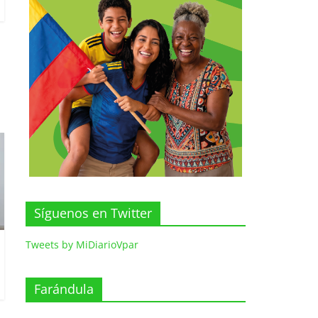
Síguenos en Twitter
Tweets by MiDiarioVpar
Farándula