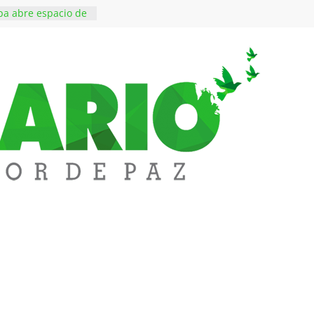
a abre espacio de
perar tensiones en
essi, padre y
 Lionel Messi, a
 ‘Tigre’: Abelardo De
bió la banda
edupar se une a
entificar niveles de
tales pesados en
l municipio
ntos está lista
tinerante