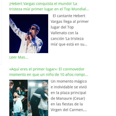
¡Hebert Vargas conquista el mundo! ‘La
tristeza mía’ primer lugar en el Top Mundial
del Vallenato
El cantante Hebert
Vargas llega al primer
lugar del Top
Vallenato con la
canción ‘La tristeza
mía’ que está en su
reciente álbum
‘Bohemio’
Leer Mas...
conquistando la cima
de los listados
«Aquí eres el primer lugar»: El conmovedor
musicales en
momento en que un niño de 10 años rompió
Colombia y países de
en llanto al cantar con Iván Villazón
Un momento mágico
América y Europa.
e inolvidable se vivió
Esta emotiva
en la plaza principal
composición del
de Manaure (Cesar)
maestro Wilfran
en las fiestas de la
Castillo se posicionó
Virgen del Carmen,
en el primer lugar de
cuando el pequeño