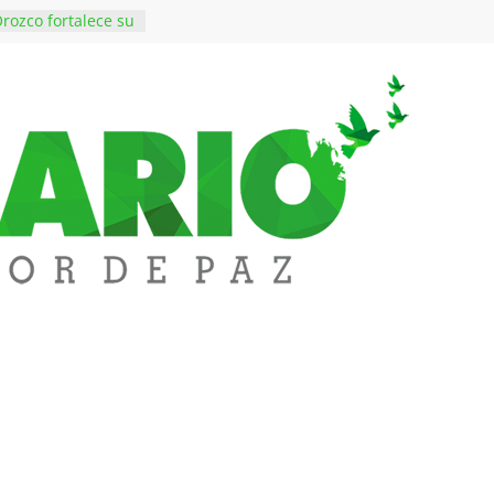
rozco fortalece su
rno con nuevos
ara Educación y
ene de imponer
ramiento contra el
$50 millones en
 en el barrio
ledupar
ende Fest movió
nes en ventas y
.000 visitantes
n obras
inversiones en
educación