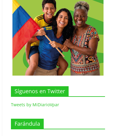
Síguenos en Twitter
Tweets by MiDiarioVpar
Farándula