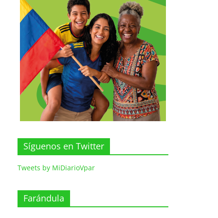
Síguenos en Twitter
Tweets by MiDiarioVpar
Farándula