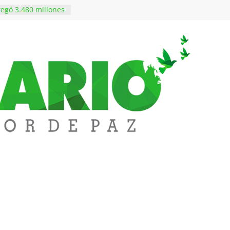
egó 3.480 millones
vivienda a 68
edupar
edupar se une a
entificar niveles de
tales pesados en
l municipio
ntos está lista
tinerante
a abre espacio de
perar tensiones en
iene de imponer
ramiento contra el