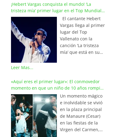
¡Hebert Vargas conquista el mundo! ‘La
tristeza mía’ primer lugar en el Top Mundial
del Vallenato
El cantante Hebert
Vargas llega al primer
lugar del Top
Vallenato con la
canción ‘La tristeza
mía’ que está en su
reciente álbum
‘Bohemio’
Leer Mas...
conquistando la cima
de los listados
«Aquí eres el primer lugar»: El conmovedor
musicales en
momento en que un niño de 10 años rompió
Colombia y países de
en llanto al cantar con Iván Villazón
Un momento mágico
América y Europa.
e inolvidable se vivió
Esta emotiva
en la plaza principal
composición del
de Manaure (Cesar)
maestro Wilfran
en las fiestas de la
Castillo se posicionó
Virgen del Carmen,
en el primer lugar de
cuando el pequeño