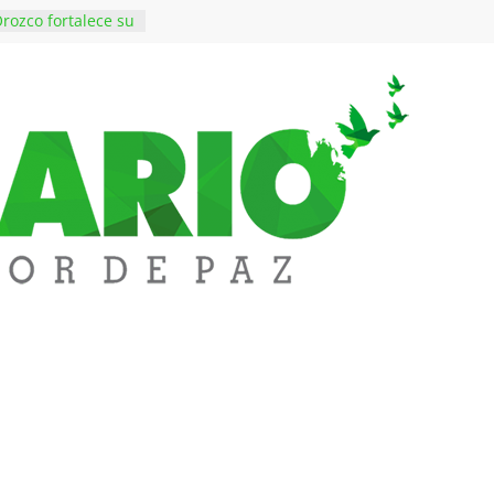
rozco fortalece su
rno con nuevos
ara Educación y
ene de imponer
ramiento contra el
$50 millones en
 en el barrio
ledupar
ende Fest movió
nes en ventas y
.000 visitantes
n obras
inversiones en
educación