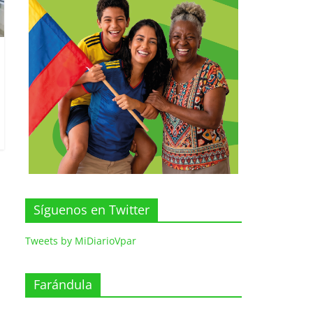
Síguenos en Twitter
Tweets by MiDiarioVpar
Farándula