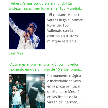
¡Hebert Vargas conquista el mundo! ‘La
tristeza mía’ primer lugar en el Top Mundial
del Vallenato
El cantante Hebert
Vargas llega al primer
lugar del Top
Vallenato con la
canción ‘La tristeza
mía’ que está en su
reciente álbum
‘Bohemio’
Leer Mas...
conquistando la cima
de los listados
«Aquí eres el primer lugar»: El conmovedor
musicales en
momento en que un niño de 10 años rompió
Colombia y países de
en llanto al cantar con Iván Villazón
Un momento mágico
América y Europa.
e inolvidable se vivió
Esta emotiva
en la plaza principal
composición del
de Manaure (Cesar)
maestro Wilfran
en las fiestas de la
Castillo se posicionó
Virgen del Carmen,
en el primer lugar de
cuando el pequeño