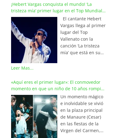
¡Hebert Vargas conquista el mundo! ‘La
tristeza mía’ primer lugar en el Top Mundial
del Vallenato
El cantante Hebert
Vargas llega al primer
lugar del Top
Vallenato con la
canción ‘La tristeza
mía’ que está en su
reciente álbum
‘Bohemio’
Leer Mas...
conquistando la cima
de los listados
«Aquí eres el primer lugar»: El conmovedor
musicales en
momento en que un niño de 10 años rompió
Colombia y países de
en llanto al cantar con Iván Villazón
Un momento mágico
América y Europa.
e inolvidable se vivió
Esta emotiva
en la plaza principal
composición del
de Manaure (Cesar)
maestro Wilfran
en las fiestas de la
Castillo se posicionó
Virgen del Carmen,
en el primer lugar de
cuando el pequeño