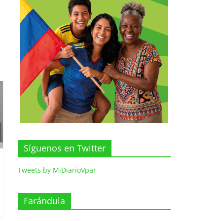
Síguenos en Twitter
Tweets by MiDiarioVpar
Farándula