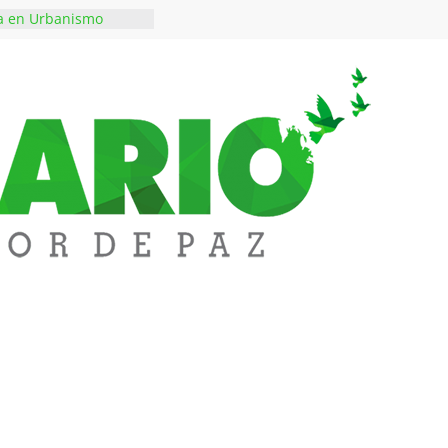
ta en Urbanismo
ficación del Tránsito
ilidad más segura
tinarcóticos incautan
e marihuana en
e iba de Cali a
Colombia decidió
ienes escriben sus
eando a SAYCO
o lidera atención de
 Tarullal y anuncia
jo para evitar nuevos
Lizarazo a los 85
de la televisión