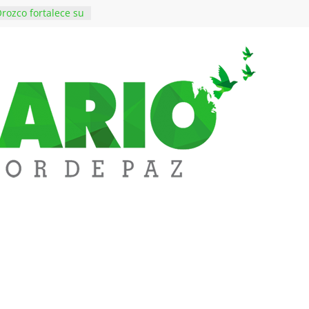
rozco fortalece su
rno con nuevos
ara Educación y
ene de imponer
ramiento contra el
$50 millones en
 en el barrio
ledupar
ende Fest movió
nes en ventas y
.000 visitantes
n obras
inversiones en
educación