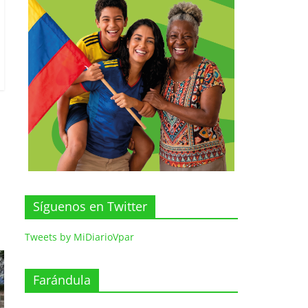
Síguenos en Twitter
Tweets by MiDiarioVpar
Farándula