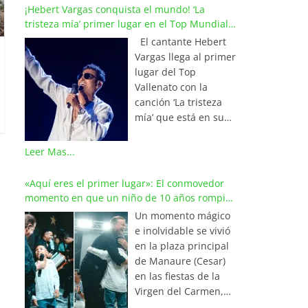
¡Hebert Vargas conquista el mundo! ‘La
tristeza mía’ primer lugar en el Top Mundial
del Vallenato
El cantante Hebert
Vargas llega al primer
lugar del Top
Vallenato con la
canción ‘La tristeza
mía’ que está en su
reciente álbum
‘Bohemio’
Leer Mas...
conquistando la cima
de los listados
«Aquí eres el primer lugar»: El conmovedor
musicales en
momento en que un niño de 10 años rompió
Colombia y países de
en llanto al cantar con Iván Villazón
Un momento mágico
América y Europa.
e inolvidable se vivió
Esta emotiva
en la plaza principal
composición del
de Manaure (Cesar)
maestro Wilfran
en las fiestas de la
Castillo se posicionó
Virgen del Carmen,
en el primer lugar de
cuando el pequeño