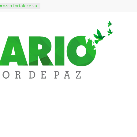
rozco fortalece su
rno con nuevos
ara Educación y
ene de imponer
ramiento contra el
$50 millones en
 en el barrio
ledupar
ende Fest movió
nes en ventas y
.000 visitantes
n obras
inversiones en
educación