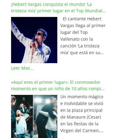
¡Hebert Vargas conquista el mundo! ‘La
tristeza mía’ primer lugar en el Top Mundial
del Vallenato
El cantante Hebert
Vargas llega al primer
lugar del Top
Vallenato con la
canción ‘La tristeza
mía’ que está en su
reciente álbum
‘Bohemio’
Leer Mas...
conquistando la cima
de los listados
«Aquí eres el primer lugar»: El conmovedor
musicales en
momento en que un niño de 10 años rompió
Colombia y países de
en llanto al cantar con Iván Villazón
Un momento mágico
América y Europa.
e inolvidable se vivió
Esta emotiva
en la plaza principal
composición del
de Manaure (Cesar)
maestro Wilfran
en las fiestas de la
Castillo se posicionó
Virgen del Carmen,
en el primer lugar de
cuando el pequeño