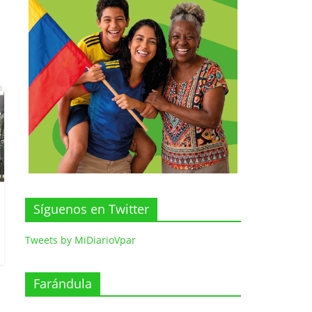
Síguenos en Twitter
Tweets by MiDiarioVpar
Farándula