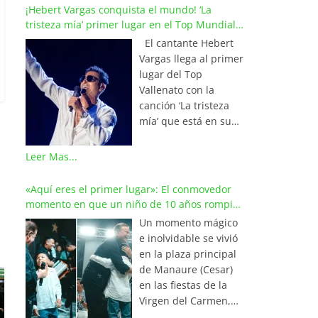
¡Hebert Vargas conquista el mundo! ‘La
tristeza mía’ primer lugar en el Top Mundial
del Vallenato
El cantante Hebert
Vargas llega al primer
lugar del Top
Vallenato con la
canción ‘La tristeza
mía’ que está en su
reciente álbum
‘Bohemio’
Leer Mas...
conquistando la cima
de los listados
«Aquí eres el primer lugar»: El conmovedor
musicales en
momento en que un niño de 10 años rompió
Colombia y países de
en llanto al cantar con Iván Villazón
Un momento mágico
América y Europa.
e inolvidable se vivió
Esta emotiva
en la plaza principal
composición del
de Manaure (Cesar)
maestro Wilfran
en las fiestas de la
Castillo se posicionó
Virgen del Carmen,
en el primer lugar de
cuando el pequeño