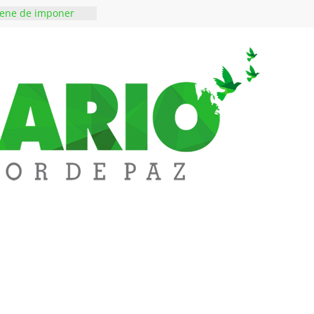
iene de imponer
ramiento contra el
 ‘Tigre’: Abelardo De
bió la banda
edupar se une a
entificar niveles de
tales pesados en
l municipio
ntos está lista
tinerante
a abre espacio de
perar tensiones en