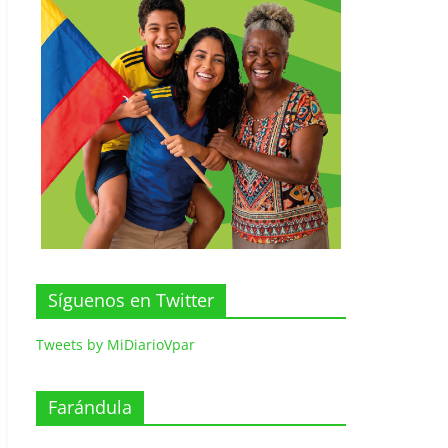
Síguenos en Twitter
Tweets by MiDiarioVpar
Farándula