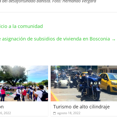
a del desafortunado bañista. Foto: Hernando Vergara
icio a la comunidad
 asignación de subsidios de vivienda en Bosconia
→
ón
Turismo de alto cilindraje
16, 2022
agosto 18, 2022