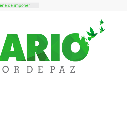
iene de imponer
ramiento contra el
 ‘Tigre’: Abelardo De
bió la banda
edupar se une a
entificar niveles de
tales pesados en
l municipio
ntos está lista
tinerante
a abre espacio de
perar tensiones en