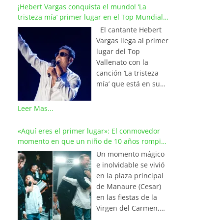
¡Hebert Vargas conquista el mundo! ‘La
tristeza mía’ primer lugar en el Top Mundial
del Vallenato
El cantante Hebert
Vargas llega al primer
lugar del Top
Vallenato con la
canción ‘La tristeza
mía’ que está en su
reciente álbum
‘Bohemio’
Leer Mas...
conquistando la cima
de los listados
«Aquí eres el primer lugar»: El conmovedor
musicales en
momento en que un niño de 10 años rompió
Colombia y países de
en llanto al cantar con Iván Villazón
Un momento mágico
América y Europa.
e inolvidable se vivió
Esta emotiva
en la plaza principal
composición del
de Manaure (Cesar)
maestro Wilfran
en las fiestas de la
Castillo se posicionó
Virgen del Carmen,
en el primer lugar de
cuando el pequeño