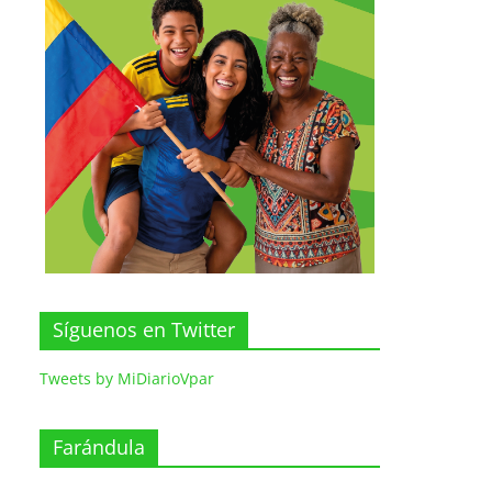
Síguenos en Twitter
Tweets by MiDiarioVpar
Farándula