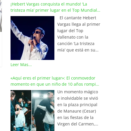
¡Hebert Vargas conquista el mundo! ‘La
tristeza mía’ primer lugar en el Top Mundial
del Vallenato
El cantante Hebert
Vargas llega al primer
lugar del Top
Vallenato con la
canción ‘La tristeza
mía’ que está en su
reciente álbum
‘Bohemio’
Leer Mas...
conquistando la cima
de los listados
«Aquí eres el primer lugar»: El conmovedor
musicales en
momento en que un niño de 10 años rompió
Colombia y países de
en llanto al cantar con Iván Villazón
Un momento mágico
América y Europa.
e inolvidable se vivió
Esta emotiva
en la plaza principal
composición del
de Manaure (Cesar)
maestro Wilfran
en las fiestas de la
Castillo se posicionó
Virgen del Carmen,
en el primer lugar de
cuando el pequeño