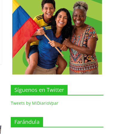
Síguenos en Twitter
Tweets by MiDiarioVpar
Farándula