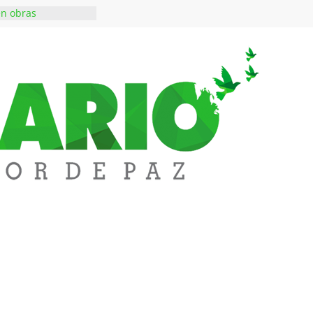
en obras
 inversiones en
educación
a abre espacio de
perar tensiones en
iene de imponer
ramiento contra el
 $50 millones en
s en el barrio
lledupar
rende Fest movió
ones en ventas y
1.000 visitantes