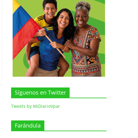
Síguenos en Twitter
Tweets by MiDiarioVpar
Farándula