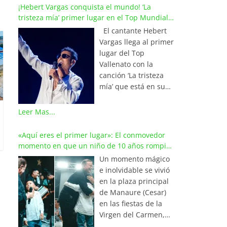
¡Hebert Vargas conquista el mundo! ‘La
tristeza mía’ primer lugar en el Top Mundial
del Vallenato
El cantante Hebert
Vargas llega al primer
lugar del Top
Vallenato con la
canción ‘La tristeza
mía’ que está en su
reciente álbum
‘Bohemio’
Leer Mas...
conquistando la cima
de los listados
«Aquí eres el primer lugar»: El conmovedor
musicales en
momento en que un niño de 10 años rompió
Colombia y países de
en llanto al cantar con Iván Villazón
Un momento mágico
América y Europa.
e inolvidable se vivió
Esta emotiva
en la plaza principal
composición del
de Manaure (Cesar)
maestro Wilfran
en las fiestas de la
Castillo se posicionó
Virgen del Carmen,
en el primer lugar de
cuando el pequeño