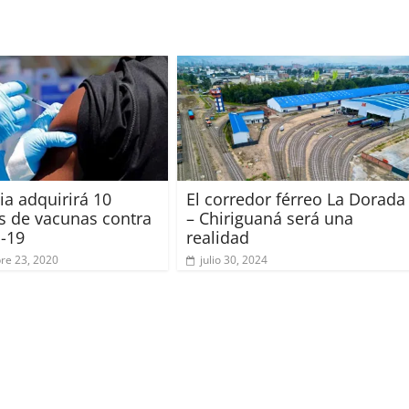
a adquirirá 10
El corredor férreo La Dorada
s de vacunas contra
– Chiriguaná será una
d-19
realidad
re 23, 2020
julio 30, 2024