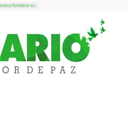
rozco fortalece su
rno con nuevos
ara Educación y
ene de imponer
ramiento contra el
$50 millones en
 en el barrio
ledupar
ende Fest movió
nes en ventas y
.000 visitantes
n obras
inversiones en
educación