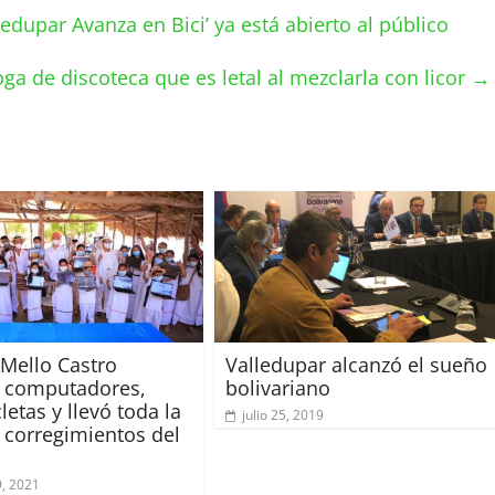
ledupar Avanza en Bici’ ya está abierto al público
roga de discoteca que es letal al mezclarla con licor
→
 Mello Castro
Valledupar alcanzó el sueño
 computadores,
bolivariano
etas y llevó toda la
julio 25, 2019
a corregimientos del
, 2021