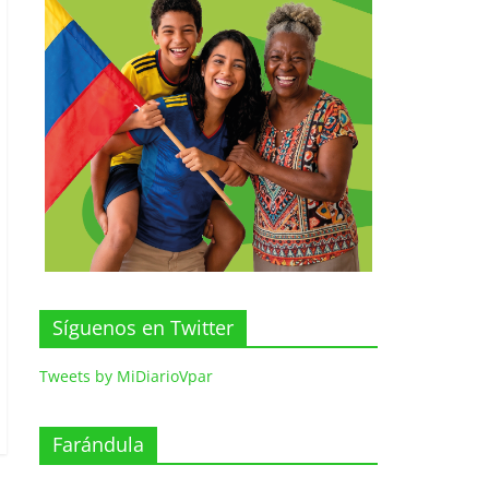
Síguenos en Twitter
Tweets by MiDiarioVpar
Farándula