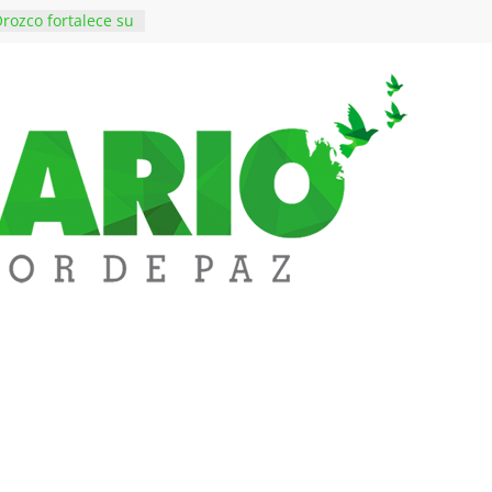
rozco fortalece su
rno con nuevos
ara Educación y
ene de imponer
ramiento contra el
$50 millones en
 en el barrio
ledupar
ende Fest movió
nes en ventas y
.000 visitantes
n obras
inversiones en
educación