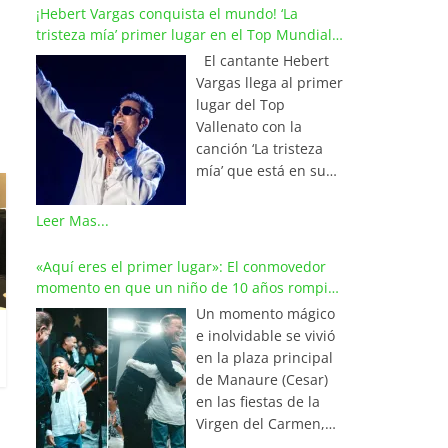
¡Hebert Vargas conquista el mundo! ‘La
tristeza mía’ primer lugar en el Top Mundial
del Vallenato
El cantante Hebert
Vargas llega al primer
lugar del Top
Vallenato con la
canción ‘La tristeza
mía’ que está en su
reciente álbum
‘Bohemio’
Leer Mas...
conquistando la cima
de los listados
«Aquí eres el primer lugar»: El conmovedor
musicales en
momento en que un niño de 10 años rompió
Colombia y países de
en llanto al cantar con Iván Villazón
Un momento mágico
América y Europa.
e inolvidable se vivió
Esta emotiva
en la plaza principal
composición del
de Manaure (Cesar)
maestro Wilfran
en las fiestas de la
Castillo se posicionó
Virgen del Carmen,
en el primer lugar de
cuando el pequeño