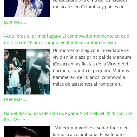
musicales en Colombia y países de
América y Europa. Esta emotiva
composición del maestro Wilfran
Leer Mas...
Castillo se posicionó en el primer
lugar de La Red Mundial de Vallenato,
«Aquí eres el primer lugar»: El conmovedor momento en que
una prestigiosa alianza internacional
un niño de 10 años rompió en llanto al cantar con Iván
que integra a los locutores,
Villazón
Un momento mágico e inolvidable se
periodistas y programadores más
vivió en la plaza principal de Manaure
destacados de Colombia, Venezuela,
(Cesar) en las fiestas de la Virgen del
Ecuador, México, Estados Unidos,
Carmen, cuando el pequeño Mathías
Aruba y el continente europeo. En
Kammerer, de 10 años, conmovió a
Valledupar, La Capital Mundial del
miles de asistentes al romper en
Vallenato, la canción lidera los listados
llanto tras cumplir el sueño de su
‘Las 20 Latinas’ y ‘Las Finalistas de la
vida: cantar junto al maestro Iván
Leer Mas...
Semana’ en Olímpica Stereo, bajo la
Villazón. Aprovechando una breve
dirección de Javier Fernández
pausa en el concierto, Mathías se
Daniel Riaño, un vallenato que gana A Otro Nivel 2026 con The
Maestre. A nivel internacional, la Red
acercó valientemente al «Tenor del
Beat Voice
Mundial del Vallenato ratifica este
Vallenato», lo saludó y le pidió el
primer lugar a través de los
Valledupar vuelve a sonar fuerte en
micrófono para cantar a su lado. La
programas de mayor audiencia en
la música colombiana. El vallenato