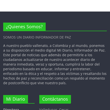
gente, los llevo en el corazón; gracias
por corear estos himnos”, expresó
Celedón al terminar la presentación.
Este reencuentro no solo fue un
tributo a la trayectoria de Israel
¿Quienes Somos?
Romero y al eterno legado de Rafael
Orozco, sino la confirmación de que la
SOMOS UN DIARIO INFORMADOR DE PAZ
huella del Binomio de Oro es, y
seguirá siendo, imborrable para el
A nuestro pueblo vallenato, a Colombia y al mundo, ponemos
corazón de Colombia.
a su disposición el medio digital Mi Diario, Informador de Paz.
Este portal de noticias que además de permitirle a los
ciudadanos actualizarse de nuestro acontecer diario de
manera inmediata, veraz y oportuna, cumplirá la labor del
periodismo basado en educar, informar y entretener,
enfocado en la ética y el respeto a las víctimas y resaltando los
hechos de paz y reconciliación como un respaldo al momento
de postconflicto que vive nuestro país.
Mi Diario
Contáctanos
Directora
Valledupar, Cesar