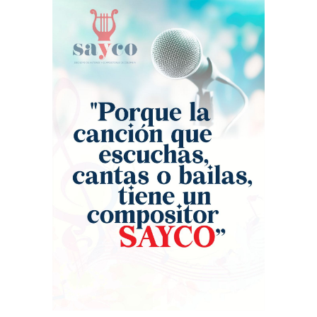
Universidad del Vallenato’. Más de 20
El Cafetal’, ‘Me voy de ti’, ‘Por tu primer
mil personas vibraron con un
beso’ y ‘La invitación’ desataron la
reencuentro histórico que marcó un
euforia colectiva del público.
hito en el certamen. El momento
Conmovido por las ovaciones que le
emocionante de la velada llegó
erizaron la piel, el cantante agradeció
cuando los artistas recrearon la
profundamente las muestras de
icónica portada del álbum ‘Binomio de
afecto y el respaldo de sus seguidores
Oro – 2000’. Vestidos con los
mexicanos. México, que vive la fiebre
emblemáticos trajes de astronauta —
del Mundial de Fútbol, apartó su
naranja para los vocalistas y blanco
agenda para disfrutar de los grandes
para el ‘Pollo’ Irra—, Jorge Celedón,
éxitos de Celedón. Tras este rotundo
Jean Carlos Centeno y Samir Vence
éxito en territorio mexicano, la gira ‘La
transportaron al público hace 26 años.
historia mía’ regresará a Colombia
La multitud coreó al unísono himnos
para seguir dejando huella en los
inmortales como ‘Olvídala’, ‘Un osito
escenarios más importantes del país:
dormilón’ y ‘Cómo te olvido’, piezas
el 17 de septiembre en el Movistar
que definieron una era en el género.
Arena de Bogotá y el 26 de septiembre
“Anoche sentí una nostalgia inmensa.
en La Macarena de Medellín.
Gran parte de mi carrera la viví junto a
estos amigos que la vida me dio. Mi