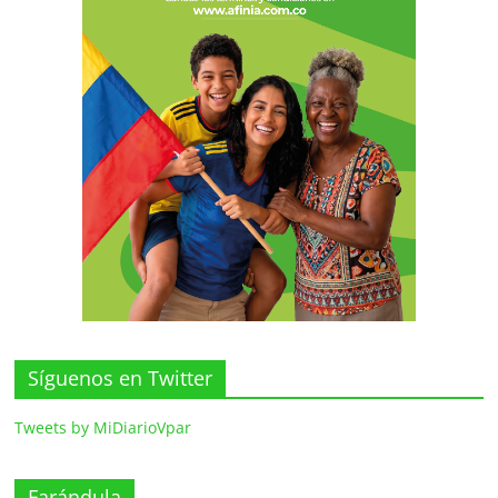
Síguenos en Twitter
Tweets by MiDiarioVpar
Farándula