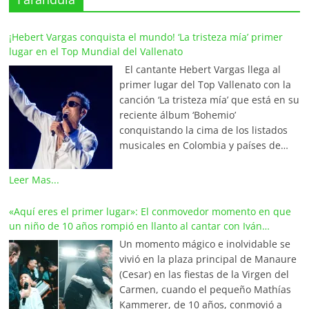
¡Hebert Vargas conquista el mundo! ‘La tristeza mía’ primer
lugar en el Top Mundial del Vallenato
El cantante Hebert Vargas llega al
primer lugar del Top Vallenato con la
canción ‘La tristeza mía’ que está en su
reciente álbum ‘Bohemio’
conquistando la cima de los listados
musicales en Colombia y países de
América y Europa. Esta emotiva
composición del maestro Wilfran
Leer Mas...
Castillo se posicionó en el primer
lugar de La Red Mundial de Vallenato,
«Aquí eres el primer lugar»: El conmovedor momento en que
una prestigiosa alianza internacional
un niño de 10 años rompió en llanto al cantar con Iván
que integra a los locutores,
Villazón
Un momento mágico e inolvidable se
periodistas y programadores más
vivió en la plaza principal de Manaure
destacados de Colombia, Venezuela,
(Cesar) en las fiestas de la Virgen del
Ecuador, México, Estados Unidos,
Carmen, cuando el pequeño Mathías
Aruba y el continente europeo. En
Kammerer, de 10 años, conmovió a