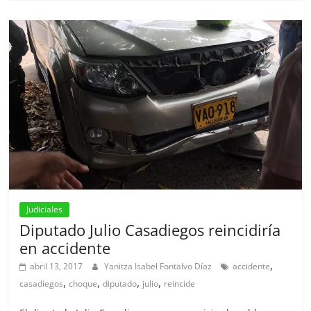
Judiciales
Diputado Julio Casadiegos reincidiría
en accidente
,
abril 13, 2017
Yanitza Isabel Fontalvo Díaz
accidente
,
,
,
,
casadiegos
choque
diputado
julio
reincide