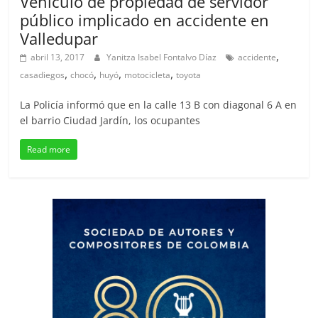
Vehículo de propiedad de servidor
público implicado en accidente en
Valledupar
,
abril 13, 2017
Yanitza Isabel Fontalvo Díaz
accidente
,
,
,
,
casadiegos
chocó
huyó
motocicleta
toyota
La Policía informó que en la calle 13 B con diagonal 6 A en
el barrio Ciudad Jardín, los ocupantes
Read more